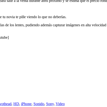
 para salir a la venta durante abril próximo y se estima que el precio r
tu novia te pille viendo lo que no deberías.
illas de los lentes, pudiendo además capturar imágenes en alta velocida
utube]
ivothead
,
HD
,
iPhone
,
Sonido
,
Sony
,
Video