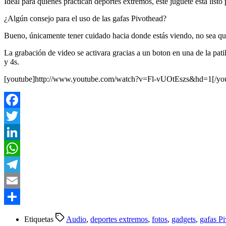
Ideal para quienes practican deportes extremos, este juguete está listo
¿Algún consejo para el uso de las gafas Pivothead?
Bueno, únicamente tener cuidado hacia donde estás viendo, no sea que 
La grabación de video se activara gracias a un boton en una de la pat
y 4s.
[youtube]http://www.youtube.com/watch?v=Fl-vUOtEszs&hd=1[/yo
Facebook
Twitter
LinkedIn
WhatsApp
Telegram
Email
Compartir
Etiquetas
Audio
,
deportes extremos
,
fotos
,
gadgets
,
gafas P