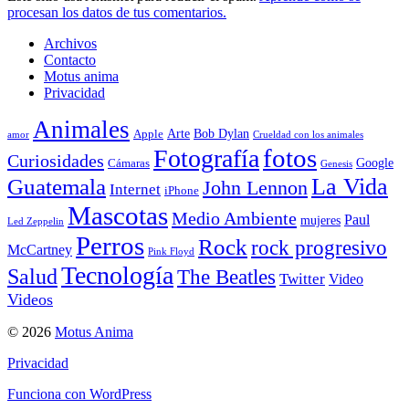
procesan los datos de tus comentarios.
Archivos
Contacto
Motus anima
Privacidad
Animales
Arte
Bob Dylan
Apple
amor
Crueldad con los animales
Fotografía
fotos
Curiosidades
Google
Cámaras
Genesis
La Vida
Guatemala
John Lennon
Internet
iPhone
Mascotas
Medio Ambiente
Paul
mujeres
Led Zeppelin
Perros
Rock
rock progresivo
McCartney
Pink Floyd
Tecnología
Salud
The Beatles
Twitter
Video
Videos
© 2026
Motus Anima
Privacidad
Funciona con WordPress