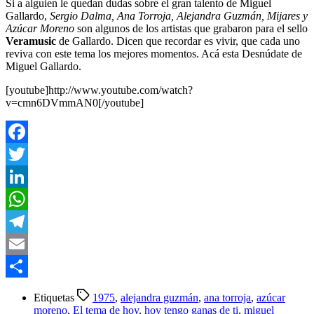
Si a alguien le quedan dudas sobre el gran talento de Miguel
Gallardo,
Sergio Dalma, Ana Torroja, Alejandra Guzmán, Mijares y
Azúcar Moreno
son algunos de los artistas que grabaron para el sello
Veramusic
de Gallardo. Dicen que recordar es vivir, que cada uno
reviva con este tema los mejores momentos. Acá esta Desnúdate de
Miguel Gallardo.
[youtube]http://www.youtube.com/watch?
v=cmn6DVmmAN0[/youtube]
Facebook
Twitter
LinkedIn
WhatsApp
Telegram
Email
Compartir
Etiquetas
1975
,
alejandra guzmán
,
ana torroja
,
azúcar
moreno
,
El tema de hoy
,
hoy tengo ganas de ti
,
miguel