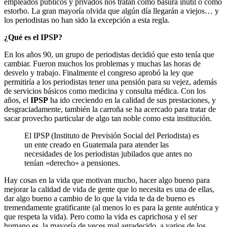
empleados públicos y privados nos tratan como basura inútil o como
estorbo. La gran mayoría olvida que algún día llegarán a viejos… y
los periodistas no han sido la excepción a esta regla.
¿Qué es el IPSP?
En los años 90, un grupo de periodistas decidió que esto tenía que
cambiar. Fueron muchos los problemas y muchas las horas de
desvelo y trabajo. Finalmente el congreso aprobó la ley que
permitiría a los periodistas tener una pensión para su vejez, además
de servicios básicos como medicina y consulta médica. Con los
años, el
IPSP
ha ido creciendo en la calidad de sus prestaciones, y
desgraciadamente, también la carroña se ha acercado para tratar de
sacar provecho particular de algo tan noble como esta institución.
El IPSP (Instituto de Previsión Social del Periodista) es
un ente creado en Guatemala para atender las
necesidades de los periodistas jubilados que antes no
tenían «derecho» a pensiones.
Hay cosas en la vida que motivan mucho, hacer algo bueno para
mejorar la calidad de vida de gente que lo necesita es una de ellas,
dar algo bueno a cambio de lo que la vida te da de bueno es
tremendamente gratificante (al menos lo es para la gente auténtica y
que respeta la vida). Pero como la vida es caprichosa y el ser
humano es, la mayoría de veces mal agradecido, a varios de los