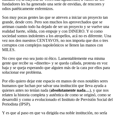
fundadores les ha generado una serie de envidias, de rencores y
odios patéticamente enfermizos.
Son muy pocas gentes las que se atreven a iniciar un proyecto tan
grande, desde cero. Pero son muchos los aprovechados que se
arriman cuando todo ha dejado de ser un proyecto y se vuelve una
realidad fuerte, sólida, con empuje y con DINERO. Y si como
sociedad somos indolentes a los atropellos, acá no es diferente. Una
vez nos den nuestros CENTAVOS, no nos importa que dos o tres
corruptos con complejos napoleónicos se llenen las manos con
MILES.
No creo que eso sea justo ni ético. Lamentablemente esa misma
gente que recibe su «dinerito» y se queda callada, protesta en voz
baja y se queja esperando que alguien más de la cara por ellos para
solucionar ese problema.
Por ello quiero dejar este espacio en manos de esos notables seres
humanos que luchan por salvar una institución que lleva ayuda a
quienes antes no tenían nada (
absolutamente nada…
), y que nos
relaten la historia completa y auténtica de como se originó, como se
desarrolló y como a evolucionado el Instituto de Previsión Social del
Periodista (IPSP).
Y es que al paso en que va dirigida esa noble institución, no sería