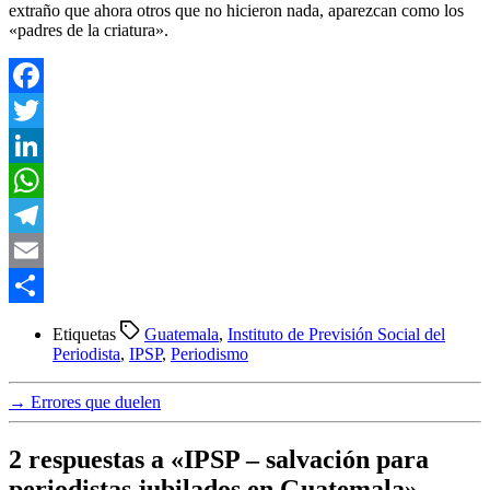
extraño que ahora otros que no hicieron nada, aparezcan como los
«padres de la criatura».
Facebook
Twitter
LinkedIn
WhatsApp
Telegram
Email
Compartir
Etiquetas
Guatemala
,
Instituto de Previsión Social del
Periodista
,
IPSP
,
Periodismo
→
Errores que duelen
2 respuestas a «IPSP – salvación para
periodistas jubilados en Guatemala»