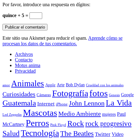
Por favor, introduce una respuesta en dígitos:
quince + 5 =
Este sitio usa Akismet para reducir el spam.
Aprende cómo se
procesan los datos de tus comentarios.
Archivos
Contacto
Motus anima
Privacidad
Animales
Arte
Bob Dylan
Apple
amor
Crueldad con los animales
Fotografía
fotos
Curiosidades
Google
Cámaras
Genesis
La Vida
Guatemala
John Lennon
Internet
iPhone
Mascotas
Medio Ambiente
Paul
mujeres
Led Zeppelin
Perros
Rock
rock progresivo
McCartney
Pink Floyd
Tecnología
Salud
The Beatles
Twitter
Video