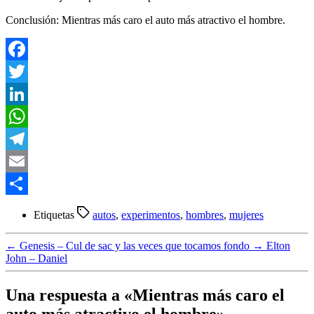
Conclusión: Mientras más caro el auto más atractivo el hombre.
Facebook
Twitter
LinkedIn
WhatsApp
Telegram
Email
Compartir
Etiquetas
autos
,
experimentos
,
hombres
,
mujeres
←
Genesis – Cul de sac y las veces que tocamos fondo
→
Elton
John – Daniel
Una respuesta a «Mientras más caro el
auto más atractivo el hombre»