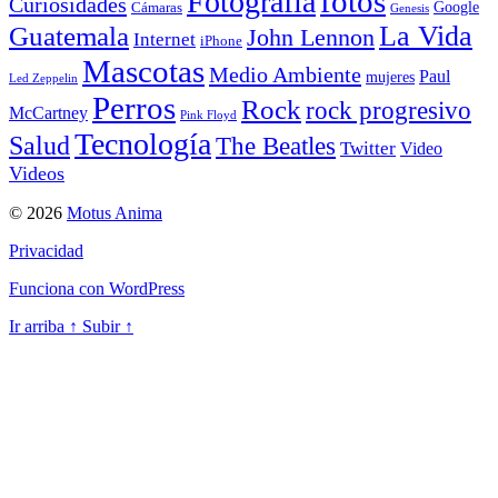
Fotografía
fotos
Curiosidades
Google
Cámaras
Genesis
La Vida
Guatemala
John Lennon
Internet
iPhone
Mascotas
Medio Ambiente
Paul
mujeres
Led Zeppelin
Perros
Rock
rock progresivo
McCartney
Pink Floyd
Tecnología
Salud
The Beatles
Twitter
Video
Videos
© 2026
Motus Anima
Privacidad
Funciona con WordPress
Ir arriba
↑
Subir
↑