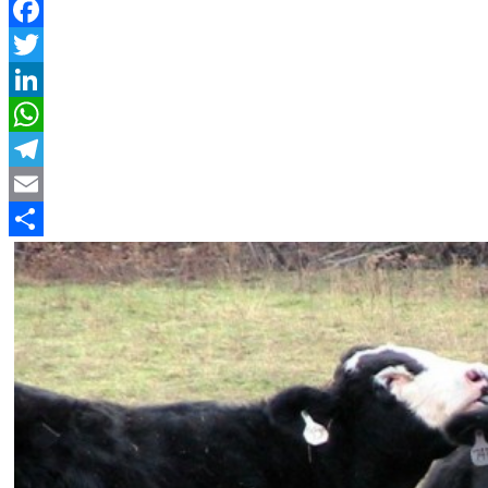
Facebook
Twitter
LinkedIn
WhatsApp
Telegram
Email
Compartir