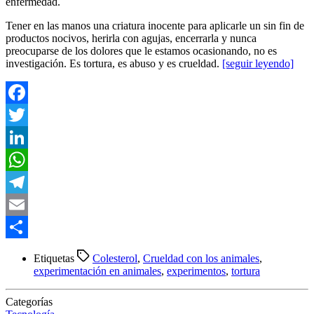
enfermedad.
Tener en las manos una criatura inocente para aplicarle un sin fin de
productos nocivos, herirla con agujas, encerrarla y nunca
preocuparse de los dolores que le estamos ocasionando, no es
investigación. Es tortura, es abuso y es crueldad.
[seguir leyendo]
Facebook
Twitter
LinkedIn
WhatsApp
Telegram
Email
Compartir
Etiquetas
Colesterol
,
Crueldad con los animales
,
experimentación en animales
,
experimentos
,
tortura
Categorías