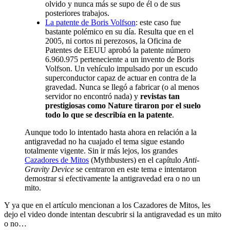
olvido y nunca más se supo de él o de sus
posteriores trabajos.
La patente de Boris Volfson
: este caso fue
bastante polémico en su día. Resulta que en el
2005, ni cortos ni perezosos, la Oficina de
Patentes de EEUU aprobó la patente número
6.960.975 perteneciente a un invento de Boris
Volfson. Un vehículo impulsado por un escudo
superconductor capaz de actuar en contra de la
gravedad. Nunca se llegó a fabricar (o al menos
servidor no encontró nada) y
revistas tan
prestigiosas como Nature tiraron por el suelo
todo lo que se describía en la patente
.
Aunque todo lo intentado hasta ahora en relación a la
antigravedad no ha cuajado el tema sigue estando
totalmente vigente. Sin ir más lejos, los grandes
Cazadores de Mitos
(Mythbusters) en el capítulo
Anti-
Gravity Device
se centraron en este tema e intentaron
demostrar si efectivamente la antigravedad era o no un
mito.
Y ya que en el artículo mencionan a los Cazadores de Mitos, les
dejo el video donde intentan descubrir si la antigravedad es un mito
o no…