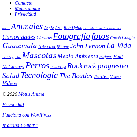
Contacto
Motus anima
Privacidad
Animales
Arte
Bob Dylan
Apple
amor
Crueldad con los animales
Fotografía
fotos
Curiosidades
Google
Cámaras
Genesis
La Vida
Guatemala
John Lennon
Internet
iPhone
Mascotas
Medio Ambiente
Paul
mujeres
Led Zeppelin
Perros
Rock
rock progresivo
McCartney
Pink Floyd
Tecnología
Salud
The Beatles
Twitter
Video
Videos
© 2026
Motus Anima
Privacidad
Funciona con WordPress
Ir arriba
↑
Subir
↑