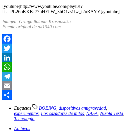
[youtube]http://www.youtube.com/playlist?
list=PL26oKKKr77hHEhW_3bO1zs1Lz_t2uRAYY[/youtube]
Imagen:
Granja flotante Krasnosilka
Fuente original de alt1040.com
Facebook
Twitter
LinkedIn
WhatsApp
Telegram
Email
Compartir
Etiquetas
BOEING
,
dispositivos antigravedad
,
experimentos
,
Los cazadores de mitos
,
NASA
,
Nikola Tesla
,
Tecnología
Archivos