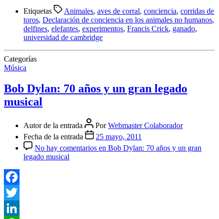
Compartir
Etiquetas
Animales
,
aves de corral
,
conciencia
,
corridas de
toros
,
Declaración de conciencia en los animales no humanos
,
delfines
,
elefantes
,
experimentos
,
Francis Crick
,
ganado
,
universidad de cambridge
Categorías
Música
Bob Dylan: 70 años y un gran legado
musical
Autor de la entrada
Por
Webmaster Colaborador
Fecha de la entrada
25 mayo, 2011
No hay comentarios
en Bob Dylan: 70 años y un gran
legado musical
Facebook
Twitter