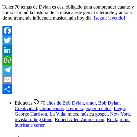
Tener 70 temas de Dylan es casi obligado para comprender cuanto y
como cambió la historia de la música este genial interprete y autor y
de su tremenda influencia musical aún hoy día.
[seguir leyendo]
Facebook
Twitter
LinkedIn
WhatsApp
Telegram
Email
Compartir
Etiquetas
70 años de Bob Dylan
,
amor
,
Bob Dylan
,
Creatividad
,
Cumpleaños
,
Divorcio
,
experimentos
,
fuego
,
George Harrison
,
La Vida
,
mitos
,
música gospel
,
New York
,
revista rolling stone
,
Robert Allen Zimmerman
,
Rock
,
rubin
hurricane carter