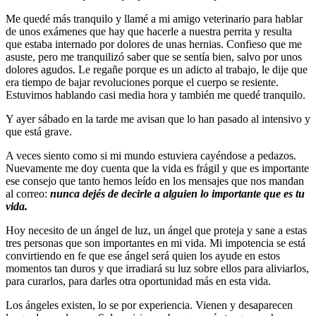
Me quedé más tranquilo y llamé a mi amigo veterinario para hablar
de unos exámenes que hay que hacerle a nuestra perrita y resulta
que estaba internado por dolores de unas hernias. Confieso que me
asuste, pero me tranquilizó saber que se sentía bien, salvo por unos
dolores agudos. Le regañe porque es un adicto al trabajo, le dije que
era tiempo de bajar revoluciones porque el cuerpo se resiente.
Estuvimos hablando casi media hora y también me quedé tranquilo.
Y ayer sábado en la tarde me avisan que lo han pasado al intensivo y
que está grave.
A veces siento como si mi mundo estuviera cayéndose a pedazos.
Nuevamente me doy cuenta que la vida es frágil y que es importante
ese consejo que tanto hemos leído en los mensajes que nos mandan
al correo:
nunca dejés de decirle a alguien lo importante que es tu
vida.
Hoy necesito de un ángel de luz, un ángel que proteja y sane a estas
tres personas que son importantes en mi vida. Mi impotencia se está
convirtiendo en fe que ese ángel será quien los ayude en estos
momentos tan duros y que irradiará su luz sobre ellos para aliviarlos,
para curarlos, para darles otra oportunidad más en esta vida.
Los ángeles existen, lo se por experiencia. Vienen y desaparecen