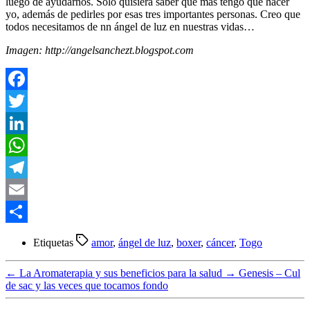
luego de ayudarnos. Solo quisiera saber que más tengo que hacer
yo, además de pedirles por esas tres importantes personas. Creo que
todos necesitamos de nn ángel de luz en nuestras vidas…
Imagen: http://angelsanchezt.blogspot.com
Facebook
Twitter
LinkedIn
WhatsApp
Telegram
Email
Compartir
Etiquetas
amor
,
ángel de luz
,
boxer
,
cáncer
,
Togo
←
La Aromaterapia y sus beneficios para la salud
→
Genesis – Cul
de sac y las veces que tocamos fondo