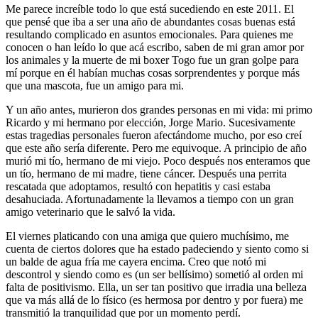
Me parece increíble todo lo que está sucediendo en este 2011. El
que pensé que iba a ser una año de abundantes cosas buenas está
resultando complicado en asuntos emocionales. Para quienes me
conocen o han leído lo que acá escribo, saben de mi gran amor por
los animales y la muerte de mi boxer Togo fue un gran golpe para
mí porque en él habían muchas cosas sorprendentes y porque más
que una mascota, fue un amigo para mi.
Y un año antes, murieron dos grandes personas en mi vida: mi primo
Ricardo y mi hermano por elección, Jorge Mario. Sucesivamente
estas tragedias personales fueron afectándome mucho, por eso creí
que este año sería diferente. Pero me equivoque. A principio de año
murió mi tío, hermano de mi viejo. Poco después nos enteramos que
un tío, hermano de mi madre, tiene cáncer. Después una perrita
rescatada que adoptamos, resultó con hepatitis y casi estaba
desahuciada. Afortunadamente la llevamos a tiempo con un gran
amigo veterinario que le salvó la vida.
El viernes platicando con una amiga que quiero muchísimo, me
cuenta de ciertos dolores que ha estado padeciendo y siento como si
un balde de agua fría me cayera encima. Creo que notó mi
descontrol y siendo como es (un ser bellísimo) sometió al orden mi
falta de positivismo. Ella, un ser tan positivo que irradia una belleza
que va más allá de lo físico (es hermosa por dentro y por fuera) me
transmitió la tranquilidad que por un momento perdí.