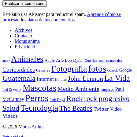
Este sitio usa Akismet para reducir el spam.
Aprende cómo se
procesan los datos de tus comentarios.
Archivos
Contacto
Motus anima
Privacidad
Animales
Arte
Bob Dylan
Apple
amor
Crueldad con los animales
Fotografía
fotos
Curiosidades
Google
Cámaras
Genesis
La Vida
Guatemala
John Lennon
Internet
iPhone
Mascotas
Medio Ambiente
Paul
mujeres
Led Zeppelin
Perros
Rock
rock progresivo
McCartney
Pink Floyd
Tecnología
Salud
The Beatles
Twitter
Video
Videos
© 2026
Motus Anima