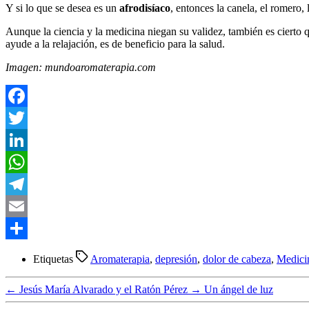
Y si lo que se desea es un
afrodisíaco
, entonces la canela, el romero, l
Aunque la ciencia y la medicina niegan su validez, también es cierto 
ayude a la relajación, es de beneficio para la salud.
Imagen: mundoaromaterapia.com
Facebook
Twitter
LinkedIn
WhatsApp
Telegram
Email
Compartir
Etiquetas
Aromaterapia
,
depresión
,
dolor de cabeza
,
Medicin
←
Jesús María Alvarado y el Ratón Pérez
→
Un ángel de luz