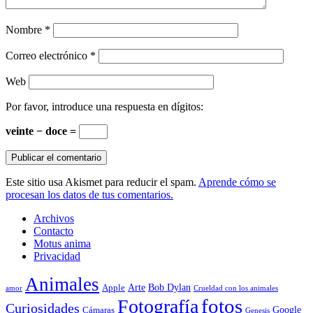
Nombre
*
Correo electrónico
*
Web
Por favor, introduce una respuesta en dígitos:
veinte − doce =
Este sitio usa Akismet para reducir el spam.
Aprende cómo se
procesan los datos de tus comentarios.
Archivos
Contacto
Motus anima
Privacidad
Animales
Arte
Bob Dylan
Apple
amor
Crueldad con los animales
Fotografía
fotos
Curiosidades
Google
Cámaras
Genesis