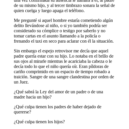
una vez confirmada su ausencia le llamara a él, al padre
de su mismo hijo, y al tercer timbrazo sonara la señal de
quien cuelga y luego apaga el teléfono.
Me pregunté si aquel hombre estaría cometiendo algún
delito llevándose al niño, o si yo también podría ser
considerado su cómplice o testigo por saberlo y no
tomar cartas en el asunto llamando a la policía o
frenando el taxi en seco para aclarar con él la situación.
Sin embargo el espejo retrovisor me decía que aquel
padre quería estar con su hijo. Lo notaba en el brillo de
sus ojos al mirarle mientras le acariciaba la cabeza o le
decía todo lo que el niño quería oír. Eran píldoras de
cariño comprimido en un espacio de tiempo robado a
traición. Sangre de una sangre clandestina por orden de
un Juez.
¿Qué sabrá la Ley del amor de un padre o de una
madre hacia un hijo?
¿Qué culpa tienen los padres de haber dejado de
quererse?
¿Qué culpa tienen los hijos?