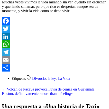
Muchas veces vivimos la vida mirando sin ver, oyendo sin escuchar
y queriendo sin amar, pero que rico es despertar, aunque sea de
momento, y vivir la vida como se debe vivir.
Facebook
Twitter
LinkedIn
WhatsApp
Telegram
Email
Compartir
Etiquetas
Divorcio
,
la ley
,
La Vida
←
Volcán de Pacaya provoca lluvia de ceniza en Guatemala
→
Boston, definitivamente «more than a feeling»
Una respuesta a «Una historia de Taxi»