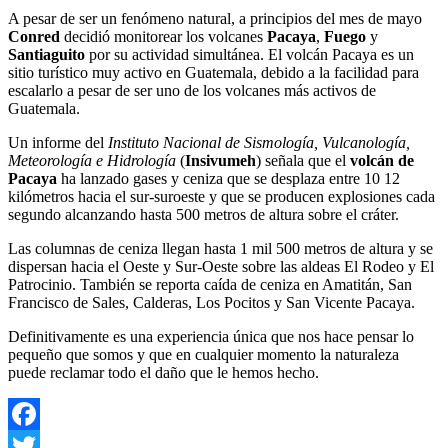
A pesar de ser un fenómeno natural, a principios del mes de mayo
Conred
decidió monitorear los volcanes
Pacaya
,
Fuego
y
Santiaguito
por su actividad simultánea. El volcán Pacaya es un
sitio turístico muy activo en Guatemala, debido a la facilidad para
escalarlo a pesar de ser uno de los volcanes más activos de
Guatemala.
Un informe del
Instituto Nacional de Sismología, Vulcanología,
Meteorología e Hidrología
(
Insivumeh
) señala que el
volcán de
Pacaya
ha lanzado gases y ceniza que se desplaza entre 10 12
kilómetros hacia el sur-suroeste y que se producen explosiones cada
segundo alcanzando hasta 500 metros de altura sobre el cráter.
Las columnas de ceniza llegan hasta 1 mil 500 metros de altura y se
dispersan hacia el Oeste y Sur-Oeste sobre las aldeas El Rodeo y El
Patrocinio. También se reporta caída de ceniza en Amatitán, San
Francisco de Sales, Calderas, Los Pocitos y San Vicente Pacaya.
Definitivamente es una experiencia única que nos hace pensar lo
pequeño que somos y que en cualquier momento la naturaleza
puede reclamar todo el daño que le hemos hecho.
Facebook