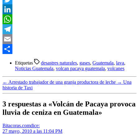
Twitter
LinkedIn
WhatsApp
Telegram
Email
Compartir
Etiquetas
desastres naturales
,
gases
,
Guatemala
,
lava
,
Noticias Guatemala
,
volcan pacaya guatemala
,
volcanes
←
Arrestado trabajador de una granja productora de leche
→
Una
historia de Taxi
3 respuestas a «Volcán de Pacaya provoca
lluvia de ceniza en Guatemala»
Bitacoras.com
dice:
27 mayo, 2010 a las 11:04 PM