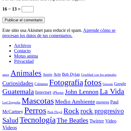
16 − 13 =
Este sitio usa Akismet para reducir el spam.
Aprende cómo se
procesan los datos de tus comentarios.
Archivos
Contacto
Motus anima
Privacidad
Animales
Arte
Bob Dylan
Apple
amor
Crueldad con los animales
Fotografía
fotos
Curiosidades
Google
Cámaras
Genesis
La Vida
Guatemala
John Lennon
Internet
iPhone
Mascotas
Medio Ambiente
Paul
mujeres
Led Zeppelin
Perros
Rock
rock progresivo
McCartney
Pink Floyd
Tecnología
Salud
The Beatles
Twitter
Video
Videos