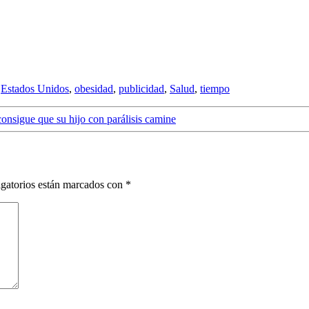
,
Estados Unidos
,
obesidad
,
publicidad
,
Salud
,
tiempo
consigue que su hijo con parálisis camine
gatorios están marcados con
*