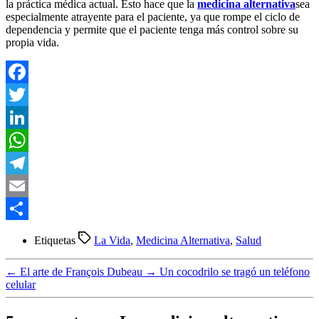
la práctica médica actual. Esto hace que la
medicina alternativa
sea
especialmente atrayente para el paciente, ya que rompe el ciclo de
dependencia y permite que el paciente tenga más control sobre su
propia vida.
Facebook
Twitter
LinkedIn
WhatsApp
Telegram
Email
Compartir
Etiquetas
La Vida
,
Medicina Alternativa
,
Salud
←
El arte de François Dubeau
→
Un cocodrilo se tragó un teléfono
celular