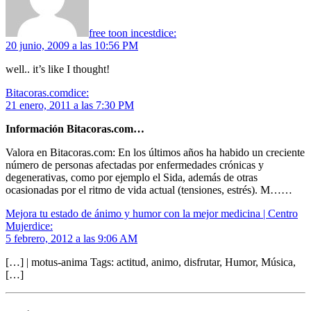
free toon incest
dice:
20 junio, 2009 a las 10:56 PM
well.. it’s like I thought!
Bitacoras.com
dice:
21 enero, 2011 a las 7:30 PM
Información Bitacoras.com…
Valora en Bitacoras.com: En los últimos años ha habido un creciente
número de personas afectadas por enfermedades crónicas y
degenerativas, como por ejemplo el Sida, además de otras
ocasionadas por el ritmo de vida actual (tensiones, estrés). M……
Mejora tu estado de ánimo y humor con la mejor medicina | Centro
Mujer
dice:
5 febrero, 2012 a las 9:06 AM
[…] | motus-anima Tags: actitud, animo, disfrutar, Humor, Música,
[…]