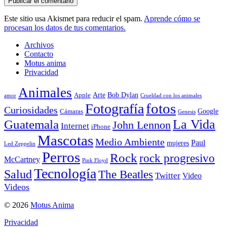
Este sitio usa Akismet para reducir el spam.
Aprende cómo se
procesan los datos de tus comentarios.
Archivos
Contacto
Motus anima
Privacidad
Animales
Arte
Bob Dylan
Apple
amor
Crueldad con los animales
Fotografía
fotos
Curiosidades
Google
Cámaras
Genesis
La Vida
Guatemala
John Lennon
Internet
iPhone
Mascotas
Medio Ambiente
Paul
mujeres
Led Zeppelin
Perros
Rock
rock progresivo
McCartney
Pink Floyd
Tecnología
Salud
The Beatles
Twitter
Video
Videos
© 2026
Motus Anima
Privacidad