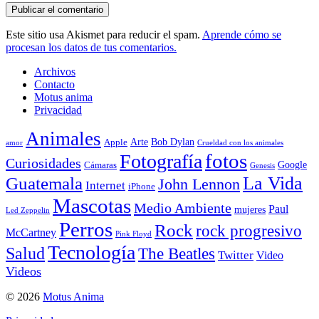
Este sitio usa Akismet para reducir el spam.
Aprende cómo se
procesan los datos de tus comentarios.
Archivos
Contacto
Motus anima
Privacidad
Animales
Arte
Bob Dylan
Apple
amor
Crueldad con los animales
Fotografía
fotos
Curiosidades
Google
Cámaras
Genesis
La Vida
Guatemala
John Lennon
Internet
iPhone
Mascotas
Medio Ambiente
Paul
mujeres
Led Zeppelin
Perros
Rock
rock progresivo
McCartney
Pink Floyd
Tecnología
Salud
The Beatles
Twitter
Video
Videos
© 2026
Motus Anima