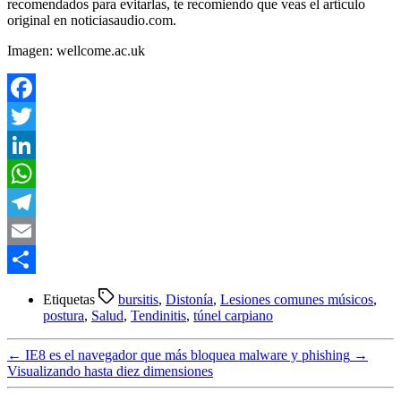
recomendados para evitarlas, te recomiendo que veas el artículo
original en noticiasaudio.com.
Imagen: wellcome.ac.uk
Facebook
Twitter
LinkedIn
WhatsApp
Telegram
Email
Compartir
Etiquetas
bursitis
,
Distonía
,
Lesiones comunes músicos
,
postura
,
Salud
,
Tendinitis
,
túnel carpiano
←
IE8 es el navegador que más bloquea malware y phishing
→
Visualizando hasta diez dimensiones