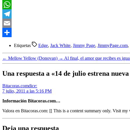
LinkedIn
WhatsApp
Telegram
Email
Compartir
Etiquetas
Edge
,
Jack White
,
Jimmy Page
,
JimmyPage.com
,
←
Mellow Yellow (Donovan)
→
Al final, el amor que recibes es igu
Una respuesta a «14 de julio estrena nue
Bitacoras.com
dice:
7 julio, 2011 a las 5:16 PM
Información Bitacoras.com…
Valora en Bitacoras.com: [[ This is a content summary only. Visit my w
Deja una respuesta