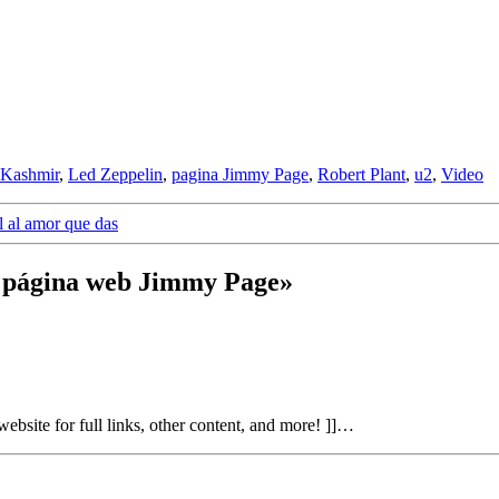
Kashmir
,
Led Zeppelin
,
pagina Jimmy Page
,
Robert Plant
,
u2
,
Video
al al amor que das
va página web Jimmy Page»
ebsite for full links, other content, and more! ]]…