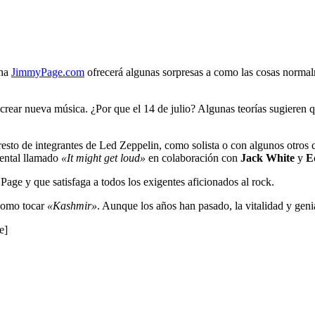
ina
JimmyPage.com
ofrecerá algunas sorpresas a como las cosas normalm
crear nueva música. ¿Por que el 14 de julio? Algunas teorías sugieren q
 resto de integrantes de Led Zeppelin, como solista o con algunos otro
ntal llamado
«It might get loud»
en colaboración con
Jack White
y
E
Page y que satisfaga a todos los exigentes aficionados al rock.
como tocar
«Kashmir»
. Aunque los años han pasado, la vitalidad y ge
e]