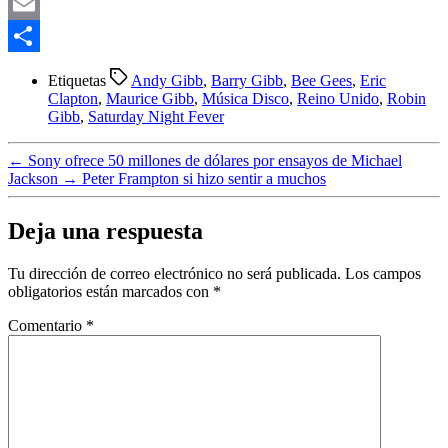
Telegram
Email
Compartir
Etiquetas
Andy Gibb
,
Barry Gibb
,
Bee Gees
,
Eric
Clapton
,
Maurice Gibb
,
Música Disco
,
Reino Unido
,
Robin
Gibb
,
Saturday Night Fever
←
Sony ofrece 50 millones de dólares por ensayos de Michael
Jackson
→
Peter Frampton si hizo sentir a muchos
Deja una respuesta
Tu dirección de correo electrónico no será publicada.
Los campos
obligatorios están marcados con
*
Comentario
*