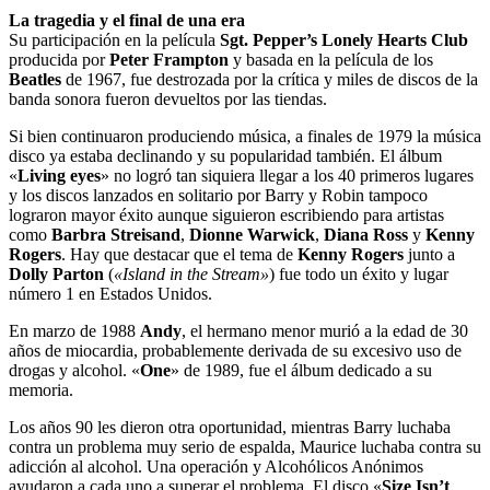
La tragedia y el final de una era
Su participación en la película
Sgt. Pepper’s Lonely Hearts Club
producida por
Peter Frampton
y basada en la película de los
Beatles
de 1967, fue destrozada por la crítica y miles de discos de la
banda sonora fueron devueltos por las tiendas.
Si bien continuaron produciendo música, a finales de 1979 la música
disco ya estaba declinando y su popularidad también. El álbum
«
Living eyes
» no logró tan siquiera llegar a los 40 primeros lugares
y los discos lanzados en solitario por Barry y Robin tampoco
lograron mayor éxito aunque siguieron escribiendo para artistas
como
Barbra Streisand
,
Dionne Warwick
,
Diana Ross
y
Kenny
Rogers
. Hay que destacar que el tema de
Kenny Rogers
junto a
Dolly Parton
(
«Island in the Stream»
) fue todo un éxito y lugar
número 1 en Estados Unidos.
En marzo de 1988
Andy
, el hermano menor murió a la edad de 30
años de miocardia, probablemente derivada de su excesivo uso de
drogas y alcohol. «
One
» de 1989, fue el álbum dedicado a su
memoria.
Los años 90 les dieron otra oportunidad, mientras Barry luchaba
contra un problema muy serio de espalda, Maurice luchaba contra su
adicción al alcohol. Una operación y Alcohólicos Anónimos
ayudaron a cada uno a superar el problema. El disco «
Size Isn’t