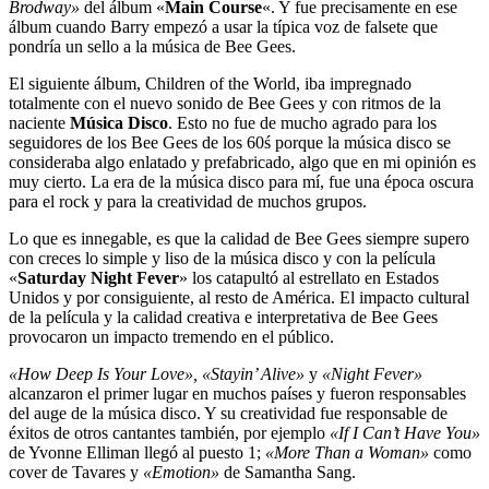
Brodway»
del álbum «
Main Course
«. Y fue precisamente en ese
álbum cuando Barry empezó a usar la típica voz de falsete que
pondría un sello a la música de Bee Gees.
El siguiente álbum, Children of the World, iba impregnado
totalmente con el nuevo sonido de Bee Gees y con ritmos de la
naciente
Música Disco
. Esto no fue de mucho agrado para los
seguidores de los Bee Gees de los 60ś porque la música disco se
consideraba algo enlatado y prefabricado, algo que en mi opinión es
muy cierto. La era de la música disco para mí, fue una época oscura
para el rock y para la creatividad de muchos grupos.
Lo que es innegable, es que la calidad de Bee Gees siempre supero
con creces lo simple y liso de la música disco y con la película
«
Saturday Night Fever
» los catapultó al estrellato en Estados
Unidos y por consiguiente, al resto de América. El impacto cultural
de la película y la calidad creativa e interpretativa de Bee Gees
provocaron un impacto tremendo en el público.
«How Deep Is Your Love», «Stayin’ Alive»
y
«Night Fever»
alcanzaron el primer lugar en muchos países y fueron responsables
del auge de la música disco. Y su creatividad fue responsable de
éxitos de otros cantantes también, por ejemplo
«If I Can’t Have You»
de Yvonne Elliman llegó al puesto 1;
«More Than a Woman»
como
cover de Tavares y
«Emotion»
de Samantha Sang.