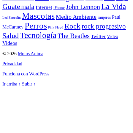
La Vida
Guatemala
John Lennon
Internet
iPhone
Mascotas
Medio Ambiente
Paul
mujeres
Led Zeppelin
Perros
Rock
rock progresivo
McCartney
Pink Floyd
Tecnología
Salud
The Beatles
Twitter
Video
Videos
© 2026
Motus Anima
Privacidad
Funciona con WordPress
Ir arriba
↑
Subir
↑