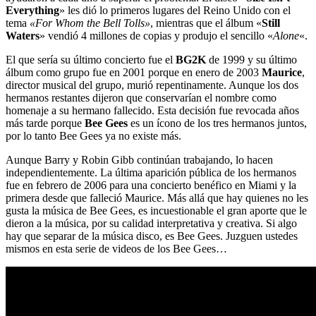
Everything
» les dió lo primeros lugares del Reino Unido con el
tema
«For Whom the Bell Tolls»
, mientras que el álbum «
Still
Waters
» vendió 4 millones de copias y produjo el sencillo «
Alone
«.
El que sería su último concierto fue el
BG2K
de 1999 y su último
álbum como grupo fue en 2001 porque en enero de 2003
Maurice
,
director musical del grupo, murió repentinamente. Aunque los dos
hermanos restantes dijeron que conservarían el nombre como
homenaje a su hermano fallecido. Esta decisión fue revocada años
más tarde porque
Bee Gees
es un ícono de los tres hermanos juntos,
por lo tanto Bee Gees ya no existe más.
Aunque Barry y Robin Gibb continúan trabajando, lo hacen
independientemente. La última aparición pública de los hermanos
fue en febrero de 2006 para una concierto benéfico en Miami y la
primera desde que falleció Maurice. Más allá que hay quienes no les
gusta la música de Bee Gees, es incuestionable el gran aporte que le
dieron a la música, por su calidad interpretativa y creativa. Si algo
hay que separar de la música disco, es Bee Gees. Juzguen ustedes
mismos en esta serie de videos de los Bee Gees…