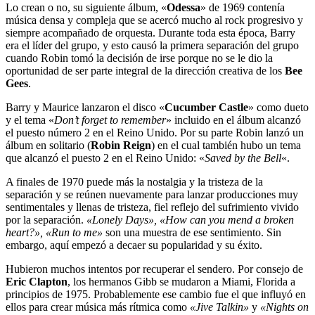
Lo crean o no, su siguiente álbum, «
Odessa
» de 1969 contenía
música densa y compleja que se acercó mucho al rock progresivo y
siempre acompañado de orquesta. Durante toda esta época, Barry
era el líder del grupo, y esto causó la primera separación del grupo
cuando Robin tomó la decisión de irse porque no se le dio la
oportunidad de ser parte integral de la dirección creativa de los
Bee
Gees
.
Barry y Maurice lanzaron el disco «
Cucumber Castle
» como dueto
y el tema «
Don’t forget to remember
» incluido en el álbum alcanzó
el puesto número 2 en el Reino Unido. Por su parte Robin lanzó un
álbum en solitario (
Robin Reign
) en el cual también hubo un tema
que alcanzó el puesto 2 en el Reino Unido: «
Saved by the Bell
«.
A finales de 1970 puede más la nostalgia y la tristeza de la
separación y se reúnen nuevamente para lanzar producciones muy
sentimentales y llenas de tristeza, fiel reflejo del sufrimiento vivido
por la separación.
«Lonely Days», «How can you mend a broken
heart?», «Run to me»
son una muestra de ese sentimiento. Sin
embargo, aquí empezó a decaer su popularidad y su éxito.
Hubieron muchos intentos por recuperar el sendero. Por consejo de
Eric Clapton
, los hermanos Gibb se mudaron a Miami, Florida a
principios de 1975. Probablemente ese cambio fue el que influyó en
ellos para crear música más rítmica como
«Jive Talkin»
y
«Nights on