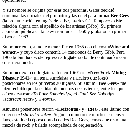
oportunidad.
Y su nombre se origina por esas dos personas. Gates decidió
combinar las iniciales del promotor y las de él para formar
Bee Gees
(la pronunciación en inglés de la B y las dos G). Tampoco existe
relación alguna con el apellido de los artistas (Gibb). Su primera
aparición pública en la televisión fue en 1960 y grabaron su primer
disco en 1963.
Su primer éxito, aunque menor, fue en 1965 con el tema «
Wine and
women
» y cuyo disco contenía 14 canciones de Barry Gibb. Para
1966 la familia decide regresar a Inglaterra donde continuarían con
su carrera musical.
Su primer éxito en Inglaterra fue en 1967 con «
New York Mining
Disaster 1941
«, un tema surrelaista y macabro que logró
posicionarse en los primeros 20 lugares. Su álbum «
Bee Gees
» fue
bien recibido por la calidad de muchos de sus temas, entre los que
caben destacar
«To Love Somebody», «I Can’t See Nobody»,
«Massachusetts»
y
«Words».
Albumes posteriores fueron «
Horizontal
» y «
Idea
«, este último con
su éxito «
I started a Joke
«. Según la opinión de muchos críticos y
fans, esta fue la época dorada de los Bee Gees, temas que eran una
mezcla de rock y balada acompañada de orquestación.