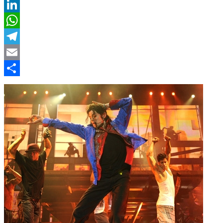
Twitter
LinkedIn
WhatsApp
Telegram
Email
Compartir