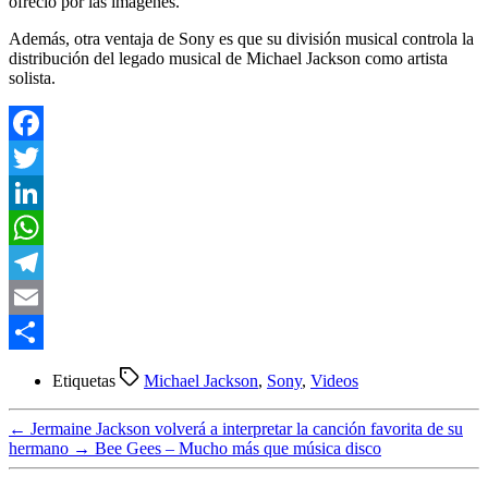
ofreció por las imágenes.
Además, otra ventaja de Sony es que su división musical controla la
distribución del legado musical de Michael Jackson como artista
solista.
Facebook
Twitter
LinkedIn
WhatsApp
Telegram
Email
Compartir
Etiquetas
Michael Jackson
,
Sony
,
Videos
←
Jermaine Jackson volverá a interpretar la canción favorita de su
hermano
→
Bee Gees – Mucho más que música disco