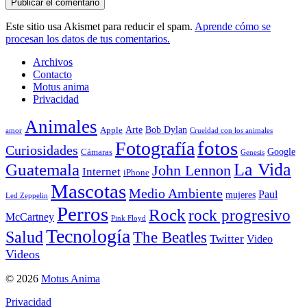
Este sitio usa Akismet para reducir el spam.
Aprende cómo se
procesan los datos de tus comentarios.
Archivos
Contacto
Motus anima
Privacidad
Animales
Arte
Bob Dylan
Apple
amor
Crueldad con los animales
Fotografía
fotos
Curiosidades
Google
Cámaras
Genesis
La Vida
Guatemala
John Lennon
Internet
iPhone
Mascotas
Medio Ambiente
Paul
mujeres
Led Zeppelin
Perros
Rock
rock progresivo
McCartney
Pink Floyd
Tecnología
Salud
The Beatles
Twitter
Video
Videos
© 2026
Motus Anima
Privacidad