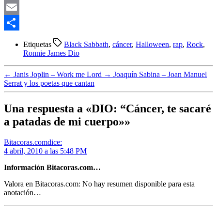
Telegram
Email
Compartir
Etiquetas
Black Sabbath
,
cáncer
,
Halloween
,
rap
,
Rock
,
Ronnie James Dio
←
Janis Joplin – Work me Lord
→
Joaquín Sabina – Joan Manuel
Serrat y los poetas que cantan
Una respuesta a «DIO: “Cáncer, te sacaré
a patadas de mi cuerpo»»
Bitacoras.com
dice:
4 abril, 2010 a las 5:48 PM
Información Bitacoras.com…
Valora en Bitacoras.com: No hay resumen disponible para esta
anotación…