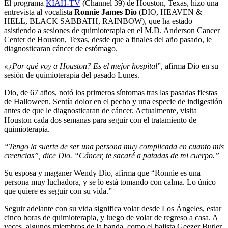
El programa
KIAH-TV
(Channel 39) de Houston, Texas, hizo una
entrevista al vocalista
Ronnie James Dio
(DIO, HEAVEN &
HELL, BLACK SABBATH, RAINBOW), que ha estado
asistiendo a sesiones de quimioterapia en el M.D. Anderson Cancer
Center de Houston, Texas, desde que a finales del año pasado, le
diagnosticaran cáncer de estómago.
«¿Por qué voy a Houston? Es el mejor hospital
”, afirma Dio en su
sesión de quimioterapia del pasado Lunes.
Dio, de 67 años, notó los primeros síntomas tras las pasadas fiestas
de Halloween. Sentía dolor en el pecho y una especie de indigestión
antes de que le diagnosticaran de cáncer. Actualmente, visita
Houston cada dos semanas para seguir con el tratamiento de
quimioterapia.
“Tengo la suerte de ser una persona muy complicada en cuanto mis
creencias”, dice Dio. “Cáncer, te sacaré a patadas de mi cuerpo.”
Su esposa y maganer Wendy Dio, afirma que “Ronnie es una
persona muy luchadora, y se lo está tomando con calma. Lo único
que quiere es seguir con su vida.”
Seguir adelante con su vida significa volar desde Los Ángeles, estar
cinco horas de quimioterapia, y luego de volar de regreso a casa. A
veces, algunos miembros de la banda, como el bajista Geezer Butler,