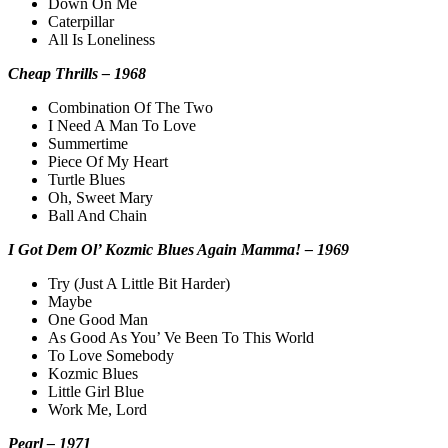
Down On Me
Caterpillar
All Is Loneliness
Cheap Thrills – 1968
Combination Of The Two
I Need A Man To Love
Summertime
Piece Of My Heart
Turtle Blues
Oh, Sweet Mary
Ball And Chain
I Got Dem Ol’ Kozmic Blues Again Mamma! – 1969
Try (Just A Little Bit Harder)
Maybe
One Good Man
As Good As You’ Ve Been To This World
To Love Somebody
Kozmic Blues
Little Girl Blue
Work Me, Lord
Pearl
– 1971