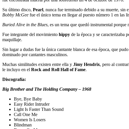
Su último disco,
Pearl
, nunca fue terminado debido a su muerte, sin 
Bobby McGee
fue el único tema en llegar al puesto número 1 en las lis
Buried Alive in the Blues
, es un tema que quedó instrumental porque mu
Fue integrante del movimiento
hippy
de la época y se caracterizaba p
maquillaje.
Sin lugar a dudas fue la única cantante blanca de esa época, que pud
dominado por cantantes masculinos.
Muchas similitudes existen entre ella y
Jimy Hendrix
, pero al contra
le incluyo en el
Rock and Roll Hall of Fame
.
Discografía:
Big Brother and The Holding Company – 1968
Bye, Bye Baby
Easy Rider Intruder
Light Is Faster Than Sound
Call One Me
Women Is Losers
Blindman