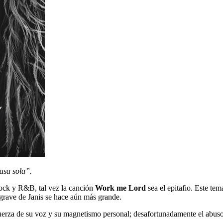
asa sola”.
 rock y R&B, tal vez la canción
Work me Lord
sea el epitafio. Este tem
grave de Janis se hace aún más grande.
n fuerza de su voz y su magnetismo personal; desafortunadamente el abus