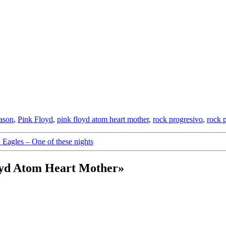
ason
,
Pink Floyd
,
pink floyd atom heart mother
,
rock progresivo
,
rock 
 Eagles – One of these nights
loyd Atom Heart Mother»