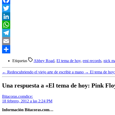
Facebook
Twitter
LinkedIn
WhatsApp
Telegram
Email
Compartir
Etiquetas
Abbey Road
,
El tema de hoy
,
emi records
,
nick m
←
Redescubriendo el viejo arte de escribir a mano
→
El tema de hoy:
Una respuesta a «El tema de hoy: Pink F
Bitacoras.com
dice:
18 febrero, 2012 a las 2:24 PM
Información Bitacoras.com…