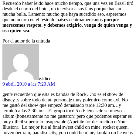
Recuerdo haber leido hace mucho tiempo, que una vez en Brasil tiró
desde el cuarto del hotel, un televisor a sus fans porque hacian
mucha bulla. Lamento mucho que haya sucedido eso, esperemos
que no ocurra en el resto de paises centroamericanos
porque
merecemos respeto, y debemos exigirlo,
venga de quien venga y
sea quien sea
.
Por el autor de la entrada
e.l
dice:
9 abril, 2010 a las 7:29 AM
gente recuerden que esta es bandas de Rock…no es el show de
disney..y sobre todo de un personaje muy polémico como axl. No
me gustó del show que empezó demaisado tarde 12:30 am…y
terminó a las 2:30 am…El grupo tocó 5 o 6 temas de su nuevo
album (honestamente no me gustaron) pero que podemos esperar es
muy dificil superar lo insuperable (Apettite for destruction o Your
Illusion).. Lo mejor fue al final sweet child on mine, rocket queen,
november rain, paradise city, you could be mine, knokin on heavens