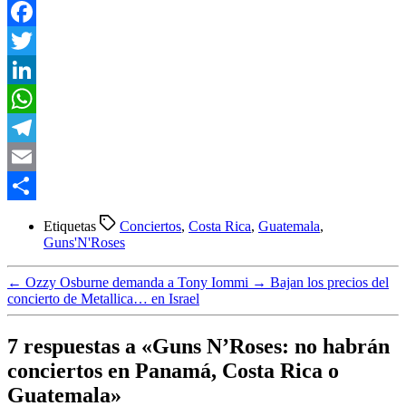
Facebook
Twitter
LinkedIn
WhatsApp
Telegram
Email
Compartir
Etiquetas
Conciertos
,
Costa Rica
,
Guatemala
,
Guns'N'Roses
←
Ozzy Osburne demanda a Tony Iommi
→
Bajan los precios del
concierto de Metallica… en Israel
7 respuestas a «Guns N’Roses: no habrán
conciertos en Panamá, Costa Rica o
Guatemala»