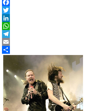
Facebook
Twitter
LinkedIn
WhatsApp
Telegram
Email
Compartir