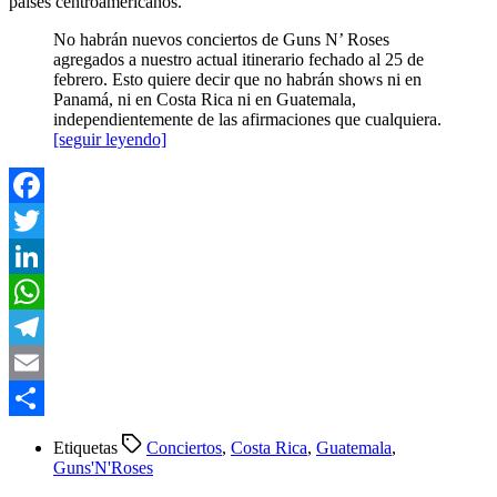
paises centroamericanos.
No habrán nuevos conciertos de Guns N’ Roses
agregados a nuestro actual itinerario fechado al 25 de
febrero. Esto quiere decir que no habrán shows ni en
Panamá, ni en Costa Rica ni en Guatemala,
independientemente de las afirmaciones que cualquiera.
[seguir leyendo]
Facebook
Twitter
LinkedIn
WhatsApp
Telegram
Email
Compartir
Etiquetas
Conciertos
,
Costa Rica
,
Guatemala
,
Guns'N'Roses