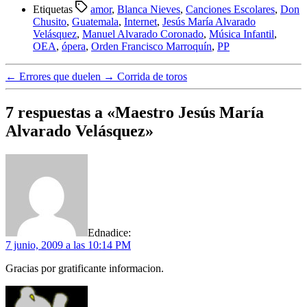
Compartir
Etiquetas
amor
,
Blanca Nieves
,
Canciones Escolares
,
Don
Chusito
,
Guatemala
,
Internet
,
Jesús María Alvarado
Velásquez
,
Manuel Alvarado Coronado
,
Música Infantil
,
OEA
,
ópera
,
Orden Francisco Marroquín
,
PP
←
Errores que duelen
→
Corrida de toros
7 respuestas a «Maestro Jesús María
Alvarado Velásquez»
Edna
dice:
7 junio, 2009 a las 10:14 PM
Gracias por gratificante informacion.