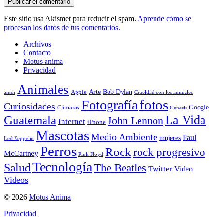
Este sitio usa Akismet para reducir el spam.
Aprende cómo se
procesan los datos de tus comentarios.
Archivos
Contacto
Motus anima
Privacidad
Animales
Arte
Bob Dylan
Apple
amor
Crueldad con los animales
Fotografía
fotos
Curiosidades
Google
Cámaras
Genesis
La Vida
Guatemala
John Lennon
Internet
iPhone
Mascotas
Medio Ambiente
Paul
mujeres
Led Zeppelin
Perros
Rock
rock progresivo
McCartney
Pink Floyd
Tecnología
Salud
The Beatles
Twitter
Video
Videos
© 2026
Motus Anima
Privacidad