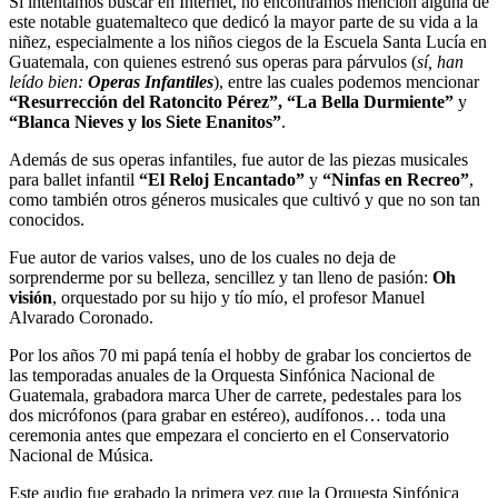
Si intentamos buscar en Internet, no encontramos mención alguna de
este notable guatemalteco que dedicó la mayor parte de su vida a la
niñez, especialmente a los niños ciegos de la Escuela Santa Lucía en
Guatemala, con quienes estrenó sus operas para párvulos (
sí, han
leído bien:
Operas Infantiles
), entre las cuales podemos mencionar
“Resurrección del Ratoncito Pérez”, “La Bella Durmiente”
y
“Blanca Nieves y los Siete Enanitos”
.
Además de sus operas infantiles, fue autor de las piezas musicales
para ballet infantil
“El Reloj Encantado”
y
“Ninfas en Recreo”
,
como también otros géneros musicales que cultivó y que no son tan
conocidos.
Fue autor de varios valses, uno de los cuales no deja de
sorprenderme por su belleza, sencillez y tan lleno de pasión:
Oh
visión
, orquestado por su hijo y tío mío, el profesor Manuel
Alvarado Coronado.
Por los años 70 mi papá tenía el hobby de grabar los conciertos de
las temporadas anuales de la Orquesta Sinfónica Nacional de
Guatemala, grabadora marca Uher de carrete, pedestales para los
dos micrófonos (para grabar en estéreo), audífonos… toda una
ceremonia antes que empezara el concierto en el Conservatorio
Nacional de Música.
Este audio fue grabado la primera vez que la Orquesta Sinfónica