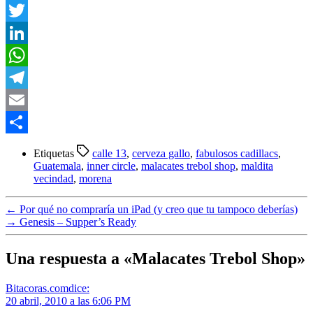
Facebook
Twitter
LinkedIn
WhatsApp
Telegram
Email
Compartir
Etiquetas
calle 13
,
cerveza gallo
,
fabulosos cadillacs
,
Guatemala
,
inner circle
,
malacates trebol shop
,
maldita
vecindad
,
morena
←
Por qué no compraría un iPad (y creo que tu tampoco deberías)
→
Genesis – Supper’s Ready
Una respuesta a «Malacates Trebol Shop»
Bitacoras.com
dice:
20 abril, 2010 a las 6:06 PM