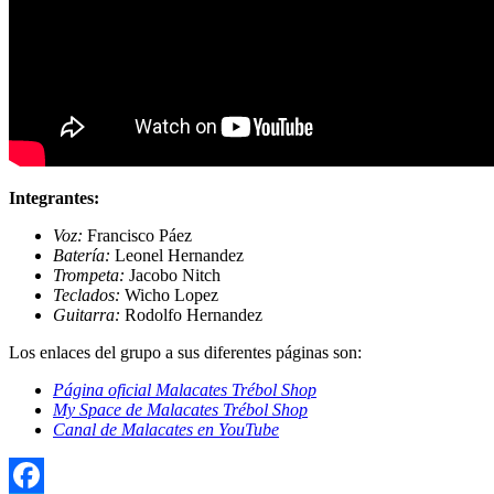
Integrantes:
Voz:
Francisco Páez
Batería:
Leonel Hernandez
Trompeta:
Jacobo Nitch
Teclados:
Wicho Lopez
Guitarra:
Rodolfo Hernandez
Los enlaces del grupo a sus diferentes páginas son:
Página oficial Malacates Trébol Shop
My Space de Malacates Trébol Shop
Canal de Malacates en YouTube