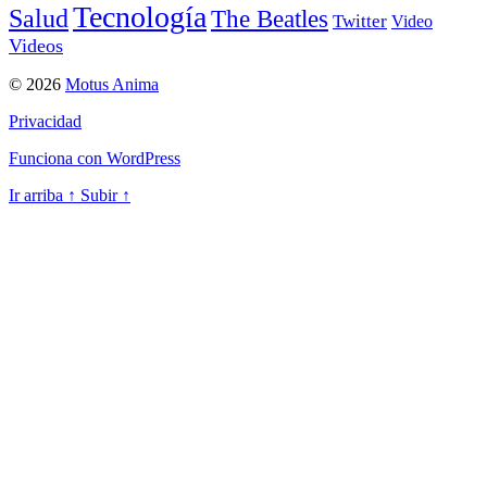
Tecnología
Salud
The Beatles
Twitter
Video
Videos
© 2026
Motus Anima
Privacidad
Funciona con WordPress
Ir arriba
↑
Subir
↑