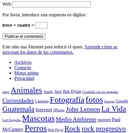
Web
Por favor, introduce una respuesta en dígitos:
trece + cuatro =
Este sitio usa Akismet para reducir el spam.
Aprende cómo se
procesan los datos de tus comentarios.
Archivos
Contacto
Motus anima
Privacidad
Animales
Arte
Bob Dylan
Apple
amor
Crueldad con los animales
Fotografía
fotos
Curiosidades
Google
Cámaras
Genesis
La Vida
Guatemala
John Lennon
Internet
iPhone
Mascotas
Medio Ambiente
Paul
mujeres
Led Zeppelin
Perros
Rock
rock progresivo
McCartney
Pink Floyd