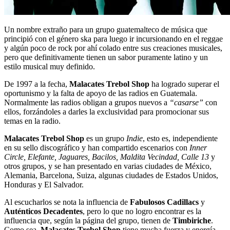
Un nombre extraño para un grupo guatemalteco de música que
principió con el género ska para luego ir incursionando en el reggae
y algún poco de rock por ahí colado entre sus creaciones musicales,
pero que definitivamente tienen un sabor puramente latino y un
estilo musical muy definido.
De 1997 a la fecha,
Malacates Trebol Shop
ha logrado superar el
oportunismo y la falta de apoyo de las radios en Guatemala.
Normalmente las radios obligan a grupos nuevos a
“casarse”
con
ellos, forzándoles a darles la exclusividad para promocionar sus
temas en la radio.
Malacates Trebol Shop
es un grupo
Indie
, esto es, independiente
en su sello discográfico y han compartido escenarios con
Inner
Circle, Elefante, Jaguares, Bacilos, Maldita Vecindad, Calle 13
y
otros grupos, y se han presentado en varias ciudades de México,
Alemania, Barcelona, Suiza, algunas ciudades de Estados Unidos,
Honduras y El Salvador.
Al escucharlos se nota la influencia de
Fabulosos Cadillacs
y
Auténticos Decadentes
, pero lo que no logro encontrar es la
influencia que, según la página del grupo, tienen de
Timbiriche
.
Como sea,
Malacates Trebol Shop
tiene mucha fuerza y energía,