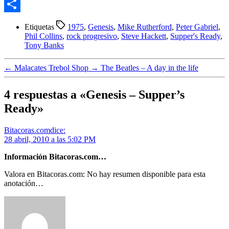
Email
Compartir
Etiquetas
1975
,
Genesis
,
Mike Rutherford
,
Peter Gabriel
,
Phil Collins
,
rock progresivo
,
Steve Hackett
,
Supper's Ready
,
Tony Banks
←
Malacates Trebol Shop
→
The Beatles – A day in the life
4 respuestas a «Genesis – Supper’s
Ready»
Bitacoras.com
dice:
28 abril, 2010 a las 5:02 PM
Información Bitacoras.com…
Valora en Bitacoras.com: No hay resumen disponible para esta
anotación…