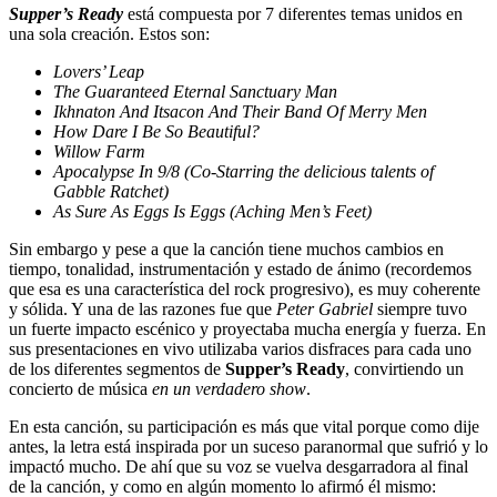
Supper’s Ready
está compuesta por 7 diferentes temas unidos en
una sola creación. Estos son:
Lovers’ Leap
The Guaranteed Eternal Sanctuary Man
Ikhnaton And Itsacon And Their Band Of Merry Men
How Dare I Be So Beautiful?
Willow Farm
Apocalypse In 9/8 (Co-Starring the delicious talents of
Gabble Ratchet)
As Sure As Eggs Is Eggs (Aching Men’s Feet)
Sin embargo y pese a que la canción tiene muchos cambios en
tiempo, tonalidad, instrumentación y estado de ánimo (recordemos
que esa es una característica del rock progresivo), es muy coherente
y sólida. Y una de las razones fue que
Peter Gabriel
siempre tuvo
un fuerte impacto escénico y proyectaba mucha energía y fuerza. En
sus presentaciones en vivo utilizaba varios disfraces para cada uno
de los diferentes segmentos de
Supper’s Ready
, convirtiendo un
concierto de música
en un verdadero show
.
En esta canción, su participación es más que vital porque como dije
antes, la letra está inspirada por un suceso paranormal que sufrió y lo
impactó mucho. De ahí que su voz se vuelva desgarradora al final
de la canción, y como en algún momento lo afirmó él mismo: