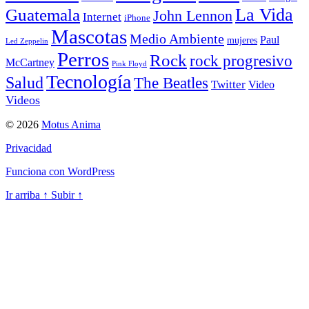
La Vida
Guatemala
John Lennon
Internet
iPhone
Mascotas
Medio Ambiente
Paul
mujeres
Led Zeppelin
Perros
Rock
rock progresivo
McCartney
Pink Floyd
Tecnología
Salud
The Beatles
Twitter
Video
Videos
© 2026
Motus Anima
Privacidad
Funciona con WordPress
Ir arriba
↑
Subir
↑