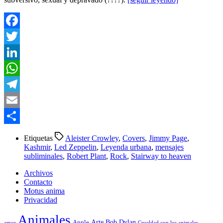
Facebook
Twitter
LinkedIn
WhatsApp
Telegram
Email
Compartir
Etiquetas
Aleister Crowley
,
Covers
,
Jimmy Page
,
Kashmir
,
Led Zeppelin
,
Leyenda urbana
,
mensajes
subliminales
,
Robert Plant
,
Rock
,
Stairway to heaven
Archivos
Contacto
Motus anima
Privacidad
Animales
Arte
Bob Dylan
Apple
amor
Crueldad con los animales