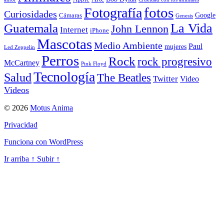
Fotografía
fotos
Curiosidades
Google
Cámaras
Genesis
La Vida
Guatemala
John Lennon
Internet
iPhone
Mascotas
Medio Ambiente
Paul
mujeres
Led Zeppelin
Perros
Rock
rock progresivo
McCartney
Pink Floyd
Tecnología
Salud
The Beatles
Twitter
Video
Videos
© 2026
Motus Anima
Privacidad
Funciona con WordPress
Ir arriba
↑
Subir
↑