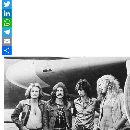
Facebook
Twitter
LinkedIn
WhatsApp
Telegram
Email
Compartir