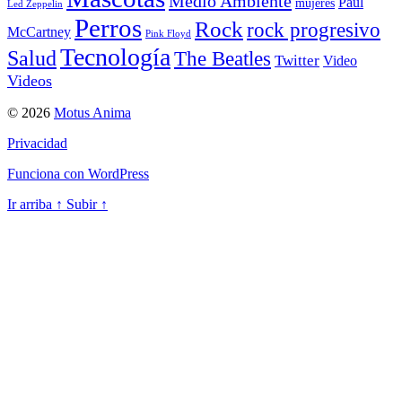
Medio Ambiente
Paul
mujeres
Led Zeppelin
Perros
Rock
rock progresivo
McCartney
Pink Floyd
Tecnología
Salud
The Beatles
Twitter
Video
Videos
© 2026
Motus Anima
Privacidad
Funciona con WordPress
Ir arriba
↑
Subir
↑