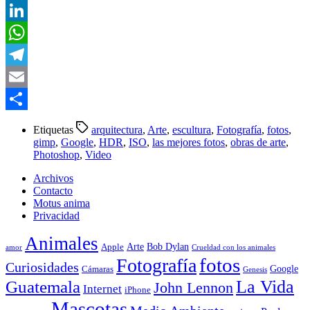
Twitter
LinkedIn
WhatsApp
Telegram
Email
Compartir
Etiquetas
arquitectura
,
Arte
,
escultura
,
Fotografía
,
fotos
,
gimp
,
Google
,
HDR
,
ISO
,
las mejores fotos
,
obras de arte
,
Photoshop
,
Video
Archivos
Contacto
Motus anima
Privacidad
Animales
Arte
Bob Dylan
Apple
amor
Crueldad con los animales
Fotografía
fotos
Curiosidades
Google
Cámaras
Genesis
La Vida
Guatemala
John Lennon
Internet
iPhone
Mascotas