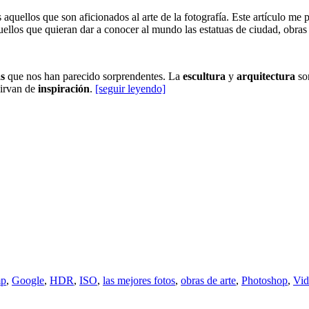
quellos que son aficionados al arte de la fotografía. Este artículo me 
uellos que quieran dar a conocer al mundo las estatuas de ciudad, obras 
as
que nos han parecido sorprendentes. La
escultura
y
arquitectura
son
irvan de
inspiración
.
[seguir leyendo]
mp
,
Google
,
HDR
,
ISO
,
las mejores fotos
,
obras de arte
,
Photoshop
,
Vid