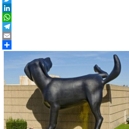
Twitter
LinkedIn
WhatsApp
Telegram
Email
Compartir