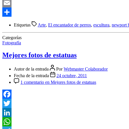
Telegram
Email
Compartir
Etiquetas
Arte
,
El encantador de perros
,
escultura
,
newport b
Categorías
Fotografía
Mejores fotos de estatuas
Autor de la entrada
Por
Webmaster Colaborador
Fecha de la entrada
24 octubre, 2011
1 comentario
en Mejores fotos de estatuas
Facebook
Twitter
LinkedIn