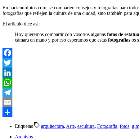
En haciendofotos.com, se comparten consejos y fotografías para todos a
fotografías que reflejen la cultura de una ciudad, sino también para aq
El artículo dice así:
Hoy queremos compartir con vosotros algunas
fotos de estatu
cámara en mano y por eso esperamos que estas
fotografías
os s
Facebook
Twitter
LinkedIn
WhatsApp
Telegram
Email
Compartir
Etiquetas
arquitectura
,
Arte
,
escultura
,
Fotografía
,
fotos
,
gi
Archivos