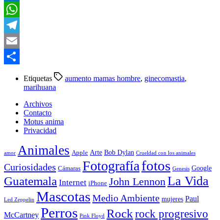
LinkedIn
WhatsApp
Telegram
Email
Compartir
Etiquetas
aumento mamas hombre
,
ginecomastia
,
marihuana
Archivos
Contacto
Motus anima
Privacidad
Animales
Arte
Bob Dylan
Apple
amor
Crueldad con los animales
Fotografía
fotos
Curiosidades
Google
Cámaras
Genesis
La Vida
Guatemala
John Lennon
Internet
iPhone
Mascotas
Medio Ambiente
Paul
mujeres
Led Zeppelin
Perros
Rock
rock progresivo
McCartney
Pink Floyd