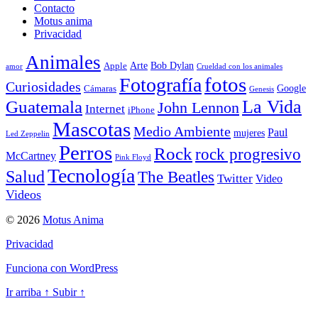
Contacto
Motus anima
Privacidad
Animales
Arte
Bob Dylan
Apple
amor
Crueldad con los animales
Fotografía
fotos
Curiosidades
Google
Cámaras
Genesis
La Vida
Guatemala
John Lennon
Internet
iPhone
Mascotas
Medio Ambiente
Paul
mujeres
Led Zeppelin
Perros
Rock
rock progresivo
McCartney
Pink Floyd
Tecnología
Salud
The Beatles
Twitter
Video
Videos
© 2026
Motus Anima
Privacidad
Funciona con WordPress
Ir arriba
↑
Subir
↑