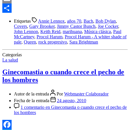
Email
Compartir
Etiquetas
Annie Lennox
,
años 70
,
Bach
,
Bob Dylan
,
Covers
,
Gary Brooker
,
Jimmy Castor Bunch
,
Joe Cocker
,
John Lennon
,
Keith Reid
,
marihuana
,
Música clásica
,
Paul
McCartney
,
Procol Harum
,
Procol Harum - A whiter shade of
pale
,
Queen
,
rock progresivo
,
Sara Brightman
Categorías
La salud
Ginecomastia o cuando crece el pecho de
los hombres
Autor de la entrada
Por
Webmaster Colaborador
Fecha de la entrada
24 agosto, 2010
1 comentario
en Ginecomastia o cuando crece el pecho de
los hombres