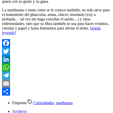
quien con su gusto y su gana.
La marihuana o mota como se le conoce también, no solo sirve para
el tratamiento del glaucoma, asma, cáncer, insomnio (voy a
probarla… tal vez me haga conciliar el sueño…) y otras
enfermedades, sino que su fibra también se usa para hacer vestidos,
cuerdas y papel y hasta linimentos para aliviar el dolor.
[seguir
leyendo]
Facebook
Twitter
LinkedIn
WhatsApp
Telegram
Email
Compartir
Etiquetas
Curiosidades
,
marihuana
Archivos