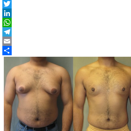
Facebook
Twitter
LinkedIn
WhatsApp
Telegram
Email
Compartir