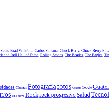
Scott
,
Brad Whitford
,
Carlos Santana
,
Chuck Berry
,
Chuck Berry Enc
k and Roll Hall of Fame
,
Rolling Stones
,
The Beatles
,
The Eagles
,
Tin
Fotografía
fotos
Guate
sidades
Google
Cámaras
Genesis
rros
Tecnol
Rock
Salud
rock progresivo
Pink Floyd