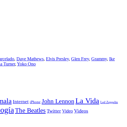
arcelado
,
Dave Mathews
,
Elvis Presley
,
Glen Frey
,
Grammy
,
Ike
a Turner
,
Yoko Ono
La Vida
mala
John Lennon
Internet
iPhone
Led Zeppelin
ogía
The Beatles
Videos
Twitter
Video