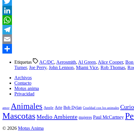
Facebook
Twitter
LinkedIn
WhatsApp
Telegram
Email
Compartir
Etiquetas
AC/DC
,
Aerosmith
,
Al Green
,
Alice Cooper
,
Bon 
Turner
,
Joe Perry
,
John Lennon
,
Miami Vice
,
Rob Thomas
,
Roc
Archivos
Contacto
Motus anima
Privacidad
Animales
Curio
Arte
Bob Dylan
Apple
amor
Crueldad con los animales
Mascotas
Pe
Medio Ambiente
Paul McCartney
mujeres
© 2026
Motus Anima