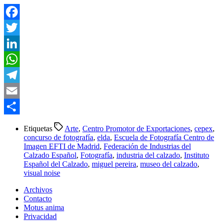
Facebook
Twitter
LinkedIn
WhatsApp
Telegram
Email
Compartir
Etiquetas
Arte
,
Centro Promotor de Exportaciones
,
cepex
,
concurso de fotografía
,
elda
,
Escuela de Fotografía Centro de
Imagen EFTI de Madrid
,
Federación de Industrias del
Calzado Español
,
Fotografía
,
industria del calzado
,
Instituto
Español del Calzado
,
miguel pereira
,
museo del calzado
,
visual noise
Archivos
Contacto
Motus anima
Privacidad