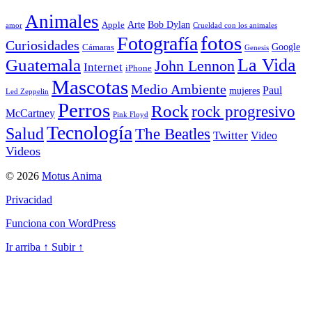
Animales
Arte
Bob Dylan
Apple
amor
Crueldad con los animales
Fotografía
fotos
Curiosidades
Google
Cámaras
Genesis
La Vida
Guatemala
John Lennon
Internet
iPhone
Mascotas
Medio Ambiente
Paul
mujeres
Led Zeppelin
Perros
Rock
rock progresivo
McCartney
Pink Floyd
Tecnología
Salud
The Beatles
Twitter
Video
Videos
© 2026
Motus Anima
Privacidad
Funciona con WordPress
Ir arriba
↑
Subir
↑