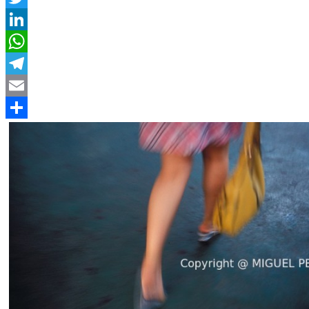
Twitter
LinkedIn
WhatsApp
Telegram
Email
Compartir