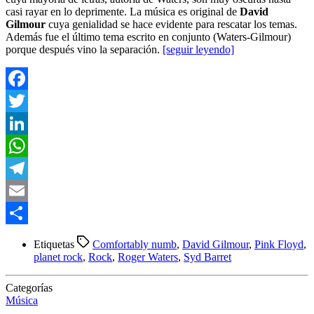
casi rayar en lo deprimente. La música es original de
David
Gilmour
cuya genialidad se hace evidente para rescatar los temas.
Además fue el último tema escrito en conjunto (Waters-Gilmour)
porque después vino la separación.
[seguir leyendo]
Facebook
Twitter
LinkedIn
WhatsApp
Telegram
Email
Compartir
Etiquetas
Comfortably numb
,
David Gilmour
,
Pink Floyd
,
planet rock
,
Rock
,
Roger Waters
,
Syd Barret
Categorías
Música