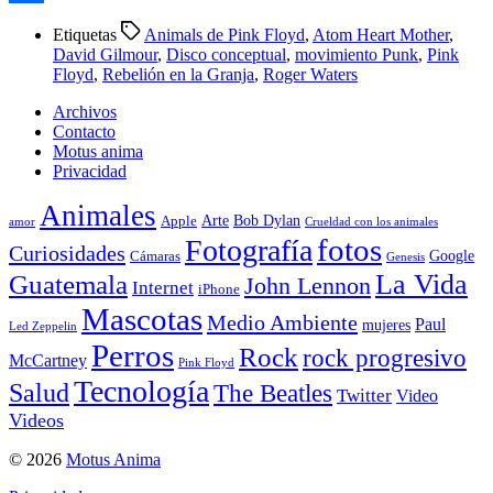
Compartir
Etiquetas
Animals de Pink Floyd
,
Atom Heart Mother
,
David Gilmour
,
Disco conceptual
,
movimiento Punk
,
Pink
Floyd
,
Rebelión en la Granja
,
Roger Waters
Archivos
Contacto
Motus anima
Privacidad
Animales
Arte
Bob Dylan
Apple
amor
Crueldad con los animales
Fotografía
fotos
Curiosidades
Google
Cámaras
Genesis
La Vida
Guatemala
John Lennon
Internet
iPhone
Mascotas
Medio Ambiente
Paul
mujeres
Led Zeppelin
Perros
Rock
rock progresivo
McCartney
Pink Floyd
Tecnología
Salud
The Beatles
Twitter
Video
Videos
© 2026
Motus Anima