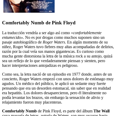
Comfortably Numb de Pink Floyd
La traducción vendría a ser algo así como «
confortablemente
entumecido»
. No es por drogas como muchos suponen sino un
pasaje autobiográfico de
Roger Waters
. En algún momento de su
niñez, Roger Waters tuvo fiebres muy altas acompañadas de delirios,
razón por la cual veía sus manos gigantescas. Es curioso como
mucha gente distorsiona la letra de la música rock a su antojo, quizá
sea un reflejo de lo que verdaderamente piensan y sienten, pero
hacer interpretaciones antojadizas es peligroso.
Como sea, la letra nació de un episodio en 1977 donde, antes de un
concierto, Roger Waters empezó con unos dolores de estómago muy
agudos. Un médico del público, le aplicó un sedante muy fuerte
pensando que era un desorden estomacal, sin saber que en realidad
era hepatitis. Los dolores desaparecieron, pero él literalmente no
podía levantar los brazos, sin embargo la sensación de alivio y
relajamiento fueron muy placenteras.
Comfortably Numb
de Pink Floyd, es parte del álbum
The Wall
cuya mayoría de letras, autoría de Waters, son muy oscuras hasta