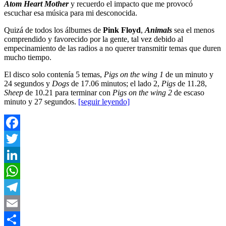
Atom Heart Mother
y recuerdo el impacto que me provocó
escuchar esa música para mi desconocida.
Quizá de todos los álbumes de
Pink Floyd
,
Animals
sea el menos
comprendido y favorecido por la gente, tal vez debido al
empecinamiento de las radios a no querer transmitir temas que duren
mucho tiempo.
El disco solo contenía 5 temas,
Pigs on the wing 1
de un minuto y
24 segundos y
Dogs
de 17.06 minutos; el lado 2,
Pigs
de 11.28,
Sheep
de 10.21 para terminar con
Pigs on the wing 2
de escaso
minuto y 27 segundos.
[seguir leyendo]
Facebook
Twitter
LinkedIn
WhatsApp
Telegram
Email