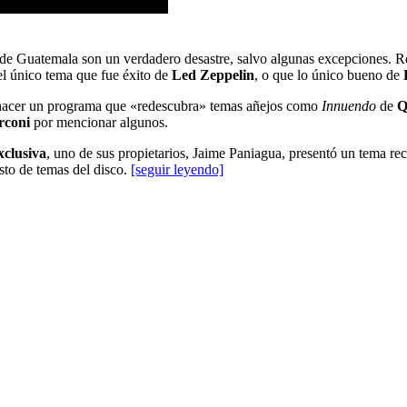
 de Guatemala son un verdadero desastre, salvo algunas excepciones. Re
el único tema que fue éxito de
Led Zeppelin
, o que lo único bueno de
a hacer un programa que «redescubra» temas añejos como
Innuendo
de
Q
rconi
por mencionar algunos.
xclusiva
, uno de sus propietarios, Jaime Paniagua, presentó un tema re
to de temas del disco.
[seguir leyendo]