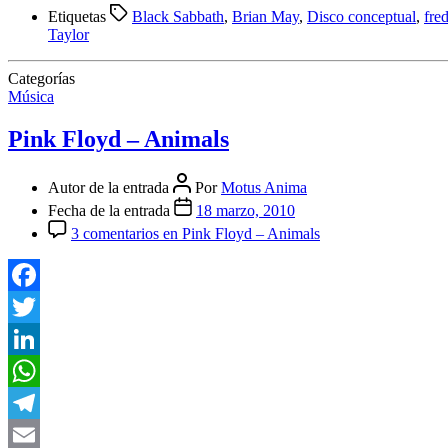
Compartir
Etiquetas
Black Sabbath
,
Brian May
,
Disco conceptual
,
fre
Taylor
Categorías
Música
Pink Floyd – Animals
Autor de la entrada
Por
Motus Anima
Fecha de la entrada
18 marzo, 2010
3 comentarios
en Pink Floyd – Animals
Facebook
Twitter
LinkedIn
WhatsApp
Telegram