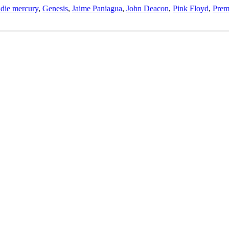
ddie mercury
,
Genesis
,
Jaime Paniagua
,
John Deacon
,
Pink Floyd
,
Prem