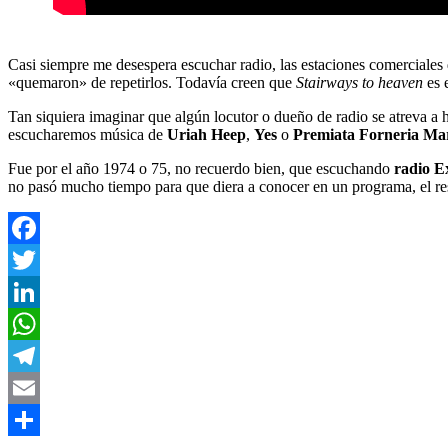
Casi siempre me desespera escuchar radio, las estaciones comerciales
«quemaron» de repetirlos. Todavía creen que
Stairways to heaven
es 
Tan siquiera imaginar que algún locutor o dueño de radio se atreva 
escucharemos música de
Uriah Heep
,
Yes
o
Premiata Forneria Ma
Fue por el año 1974 o 75, no recuerdo bien, que escuchando
radio E
no pasó mucho tiempo para que diera a conocer en un programa, el res
Facebook
Twitter
LinkedIn
WhatsApp
Telegram
Email