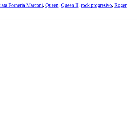
iata Forneria Marconi
,
Queen
,
Queen II
,
rock progresivo
,
Roger