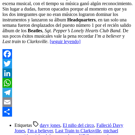
escena musical, con el tiempo su música ganó algún reconocimiento.
Sin lugar a dudas, fueron opacados porque al momento en que ya
los dos integrantes que no eran músicos lograron dominar los
instrumentos y lanzaron su álbum
Headquarters
, en tan solo una
semana fueron desplazados del puesto número 1 por el recién salido
álbum de los
Beatles
,
Sgt. Pepper’s Lonely Hearts Club Band
. De
sus pocos éxitos musicales vale la pena recordar
I’m a believer
y
Last train to Clarksville
.
[seguir leyendo]
Facebook
Twitter
LinkedIn
WhatsApp
Telegram
Email
Compartir
Etiquetas
davy jones
,
El niño del circo
,
Falleció Davy
Jones
,
I'm a believer
,
Last Train to Clarksville
,
michael