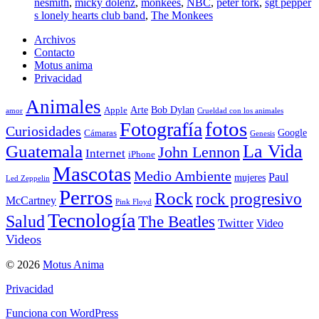
nesmith
,
micky dolenz
,
monkees
,
NBC
,
peter tork
,
sgt pepper
s lonely hearts club band
,
The Monkees
Archivos
Contacto
Motus anima
Privacidad
Animales
Arte
Bob Dylan
Apple
amor
Crueldad con los animales
Fotografía
fotos
Curiosidades
Google
Cámaras
Genesis
La Vida
Guatemala
John Lennon
Internet
iPhone
Mascotas
Medio Ambiente
Paul
mujeres
Led Zeppelin
Perros
Rock
rock progresivo
McCartney
Pink Floyd
Tecnología
Salud
The Beatles
Twitter
Video
Videos
© 2026
Motus Anima
Privacidad
Funciona con WordPress