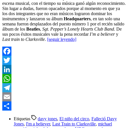
escena musical, con el tiempo su música ganó algún reconocimiento.
Sin lugar a dudas, fueron opacados porque al momento en que ya
los dos integrantes que no eran músicos lograron dominar los
instrumentos y lanzaron su álbum
Headquarters
, en tan solo una
semana fueron desplazados del puesto número 1 por el recién salido
álbum de los
Beatles
,
Sgt. Pepper’s Lonely Hearts Club Band
. De
sus pocos éxitos musicales vale la pena recordar
I’m a believer
y
Last train to Clarksville
.
[seguir leyendo]
Facebook
Twitter
LinkedIn
WhatsApp
Telegram
Email
Compartir
Etiquetas
davy jones
,
El niño del circo
,
Falleció Davy
Jones
,
I'm a believer
,
Last Train to Clarksville
,
michael