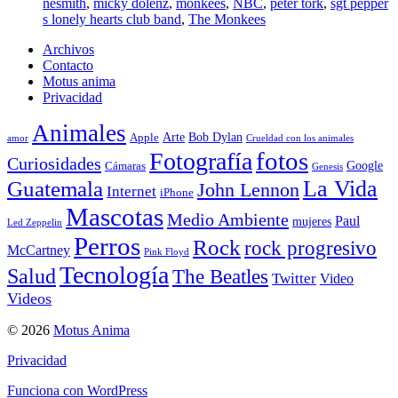
nesmith
,
micky dolenz
,
monkees
,
NBC
,
peter tork
,
sgt pepper
s lonely hearts club band
,
The Monkees
Archivos
Contacto
Motus anima
Privacidad
Animales
Arte
Bob Dylan
Apple
amor
Crueldad con los animales
Fotografía
fotos
Curiosidades
Google
Cámaras
Genesis
La Vida
Guatemala
John Lennon
Internet
iPhone
Mascotas
Medio Ambiente
Paul
mujeres
Led Zeppelin
Perros
Rock
rock progresivo
McCartney
Pink Floyd
Tecnología
Salud
The Beatles
Twitter
Video
Videos
© 2026
Motus Anima
Privacidad
Funciona con WordPress