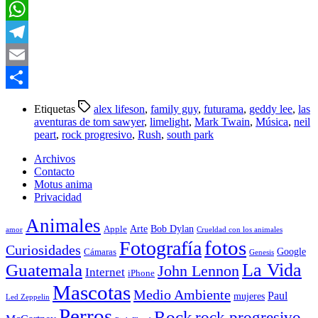
LinkedIn
WhatsApp
Telegram
Email
Compartir
Etiquetas
alex lifeson
,
family guy
,
futurama
,
geddy lee
,
las
aventuras de tom sawyer
,
limelight
,
Mark Twain
,
Música
,
neil
peart
,
rock progresivo
,
Rush
,
south park
Archivos
Contacto
Motus anima
Privacidad
Animales
Arte
Bob Dylan
Apple
amor
Crueldad con los animales
Fotografía
fotos
Curiosidades
Google
Cámaras
Genesis
La Vida
Guatemala
John Lennon
Internet
iPhone
Mascotas
Medio Ambiente
Paul
mujeres
Led Zeppelin
Perros
Rock
rock progresivo