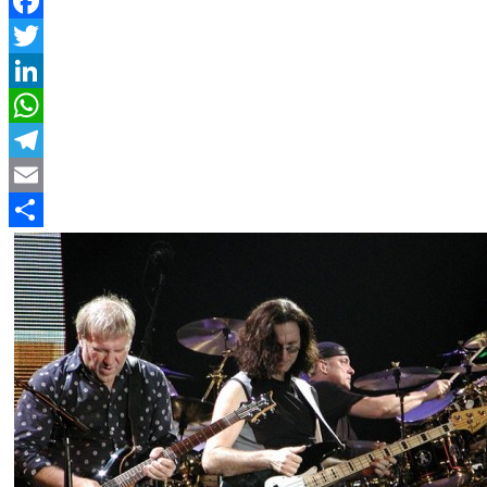
Facebook
Twitter
LinkedIn
WhatsApp
Telegram
Email
Compartir