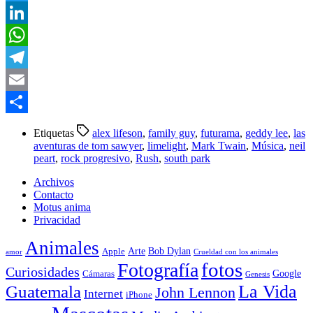
Twitter
LinkedIn
WhatsApp
Telegram
Email
Compartir
Etiquetas
alex lifeson
,
family guy
,
futurama
,
geddy lee
,
las
aventuras de tom sawyer
,
limelight
,
Mark Twain
,
Música
,
neil
peart
,
rock progresivo
,
Rush
,
south park
Archivos
Contacto
Motus anima
Privacidad
Animales
Arte
Bob Dylan
Apple
amor
Crueldad con los animales
Fotografía
fotos
Curiosidades
Google
Cámaras
Genesis
La Vida
Guatemala
John Lennon
Internet
iPhone