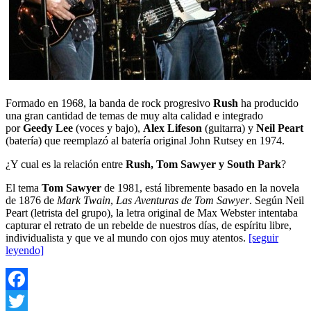
Formado en 1968, la banda de rock progresivo
Rush
ha producido
una gran cantidad de temas de muy alta calidad e integrado
por
Geedy Lee
(voces y bajo),
Alex Lifeson
(guitarra) y
Neil Peart
(batería) que reemplazó al batería original John Rutsey en 1974.
¿Y cual es la relación entre
Rush, Tom Sawyer y South Park
?
El tema
Tom Sawyer
de 1981, está libremente basado en la novela
de 1876 de
Mark Twain
,
Las Aventuras de Tom Sawyer
. Según Neil
Peart (letrista del grupo), la letra original de Max Webster intentaba
capturar el retrato de un rebelde de nuestros días, de espíritu libre,
individualista y que ve al mundo con ojos muy atentos.
[seguir
leyendo]
Facebook