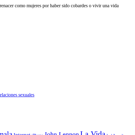
 renacer como mujeres por haber sido cobardes o vivir una vida
relaciones sexuales
La Vida
mala
John Lennon
Internet