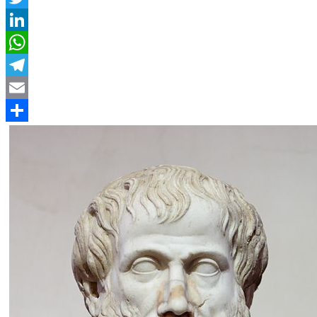
Twitter
LinkedIn
WhatsApp
Telegram
Email
Compartir