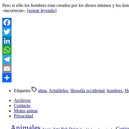
Pero si sólo los hombres eran creados por los dioses mismos y los ún
«incorrecta».
[seguir leyendo]
Facebook
Twitter
LinkedIn
WhatsApp
Telegram
Email
Compartir
Etiquetas
alma
,
Aristóteles
,
filosofía occidental
,
hombres
,
H
Archivos
Contacto
Motus anima
Privacidad
Animales
Curio
Arte
Bob Dylan