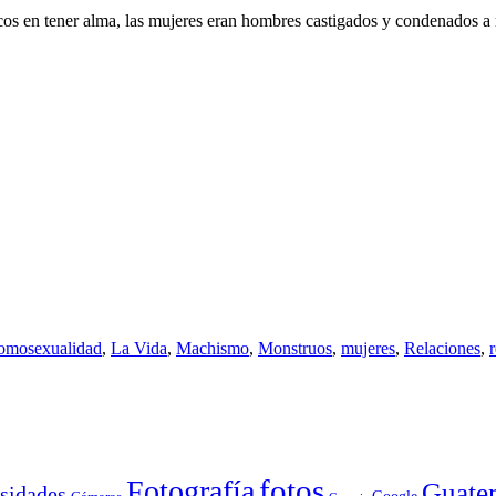
icos en tener alma, las mujeres eran hombres castigados y condenados a
omosexualidad
,
La Vida
,
Machismo
,
Monstruos
,
mujeres
,
Relaciones
,
Fotografía
fotos
Guate
sidades
Google