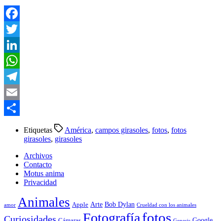
Facebook
Twitter
LinkedIn
WhatsApp
Telegram
Email
Compartir
Etiquetas
América
,
campos girasoles
,
fotos
,
fotos
girasoles
,
girasoles
Archivos
Contacto
Motus anima
Privacidad
Animales
Arte
Bob Dylan
Apple
amor
Crueldad con los animales
Fotografía
fotos
Curiosidades
Google
Cámaras
Genesis