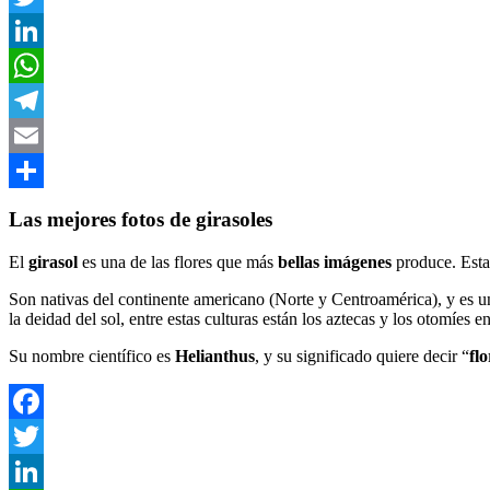
Twitter
LinkedIn
WhatsApp
Telegram
Email
Compartir
Las mejores fotos de girasoles
El
girasol
es una de las flores que más
bellas imágenes
produce. Esta
Son nativas del continente americano (Norte y Centroamérica), y es u
la deidad del sol, entre estas culturas están los aztecas y los otomíes 
Su nombre científico es
Helianthus
, y su significado quiere decir “
flo
Facebook
Twitter