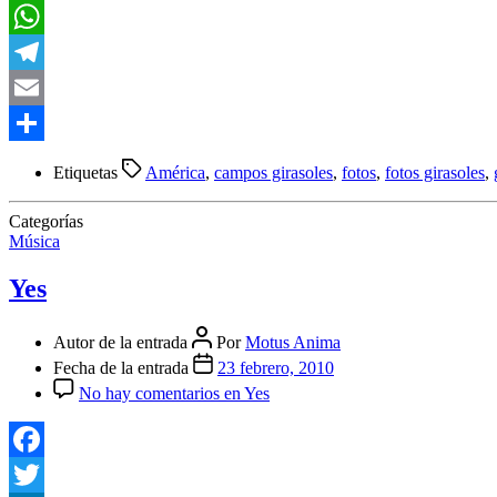
LinkedIn
WhatsApp
Telegram
Email
Compartir
Etiquetas
América
,
campos girasoles
,
fotos
,
fotos girasoles
,
Categorías
Música
Yes
Autor de la entrada
Por
Motus Anima
Fecha de la entrada
23 febrero, 2010
No hay comentarios
en Yes
Facebook