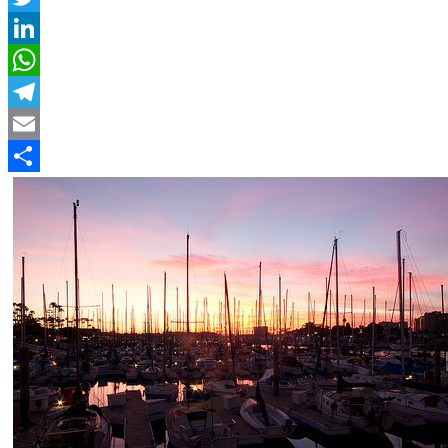
Twitter
LinkedIn
WhatsApp
Telegram
Email
Compartir