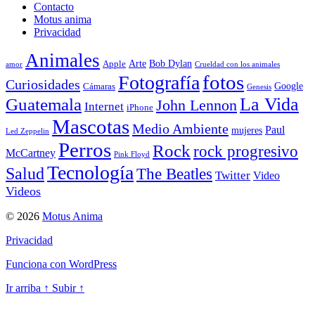
Contacto
Motus anima
Privacidad
Animales
Arte
Bob Dylan
Apple
amor
Crueldad con los animales
Fotografía
fotos
Curiosidades
Google
Cámaras
Genesis
La Vida
Guatemala
John Lennon
Internet
iPhone
Mascotas
Medio Ambiente
Paul
mujeres
Led Zeppelin
Perros
Rock
rock progresivo
McCartney
Pink Floyd
Tecnología
Salud
The Beatles
Twitter
Video
Videos
© 2026
Motus Anima
Privacidad
Funciona con WordPress
Ir arriba
↑
Subir
↑