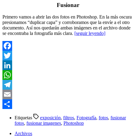
Fusionar
Primero vamos a abrir las dos fotos en Photoshop. En la más oscura
presionamos “duplicar capa” y corroboramos que la envíe a el otro
documento. Así nos quedarán ambas imágenes en el archivo donde
se encontraba la fotografía más clara.
[seguir leyendo]
Facebook
Twitter
LinkedIn
WhatsApp
Telegram
Email
Compartir
Etiquetas
exposición
,
filtros
,
Fotografía
,
fotos
,
fusionar
fotos
,
fusionar imagenes
,
Photoshop
Archivos