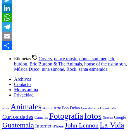
Twitter
LinkedIn
WhatsApp
Telegram
Email
Compartir
Etiquetas
Covers
,
dance music
,
donna summer
,
eric
burdon
,
Eric Burdon & The Animals
,
house of the rising sun
,
Música Disco
,
nina simone
,
Rock
,
santa esmeralda
Archivos
Contacto
Motus anima
Privacidad
Animales
Arte
Bob Dylan
Apple
amor
Crueldad con los animales
Fotografía
fotos
Curiosidades
Google
Cámaras
Genesis
La Vida
Guatemala
John Lennon
Internet
iPhone