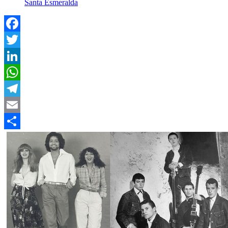
Santa Esmeralda
Facebook
Twitter
LinkedIn
WhatsApp
Telegram
Email
Compartir