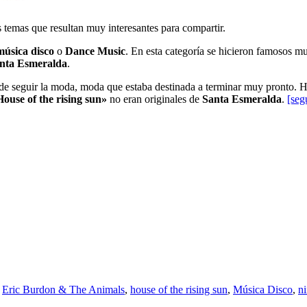
temas que resultan muy interesantes para compartir.
úsica disco
o
Dance Music
. En esta categoría se hicieron famosos mu
nta Esmeralda
.
de seguir la moda, moda que estaba destinada a terminar muy pronto. H
ouse of the rising sun»
no eran originales de
Santa Esmeralda
.
[seg
,
Eric Burdon & The Animals
,
house of the rising sun
,
Música Disco
,
n