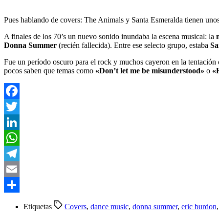
Pues hablando de covers: The Animals y Santa Esmeralda tienen unos 
A finales de los 70’s un nuevo sonido inundaba la escena musical: la
m
Donna Summer
(recién fallecida). Entre ese selecto grupo, estaba
Sa
Fue un período oscuro para el rock y muchos cayeron en la tentación 
pocos saben que temas como
«Don’t let me be misunderstood»
o
«H
Facebook
Twitter
LinkedIn
WhatsApp
Telegram
Email
Compartir
Etiquetas
Covers
,
dance music
,
donna summer
,
eric burdon