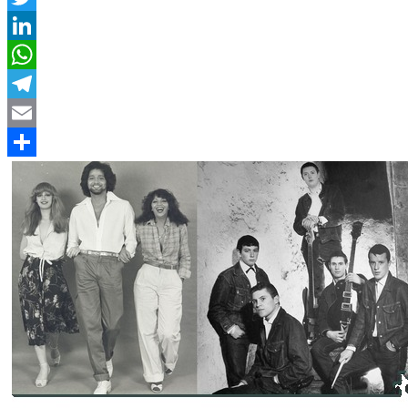
Twitter
LinkedIn
WhatsApp
Telegram
Email
Compartir