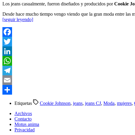
Los jeans casualmente, fueron diseñados y producidos por
Cookie J
Desde hace mucho tiempo vengo viendo que la gran moda entre las muje
[seguir leyendo]
Facebook
Twitter
LinkedIn
WhatsApp
Telegram
Email
Compartir
Etiquetas
Cookie Johnson
,
jeans
,
jeans CJ
,
Moda
,
mujeres
,
Archivos
Contacto
Motus anima
Privacidad