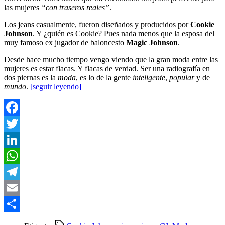
las mujeres
“con traseros reales”
.
Los jeans casualmente, fueron diseñados y producidos por
Cookie
Johnson
. Y ¿quién es Cookie? Pues nada menos que la esposa del
muy famoso ex jugador de baloncesto
Magic Johnson
.
Desde hace mucho tiempo vengo viendo que la gran moda entre las
mujeres es estar flacas. Y flacas de verdad. Ser una radiografía en
dos piernas es la
moda
, es lo de la gente
inteligente
,
popular
y de
mundo
.
[seguir leyendo]
Facebook
Twitter
LinkedIn
WhatsApp
Telegram
Email
Compartir