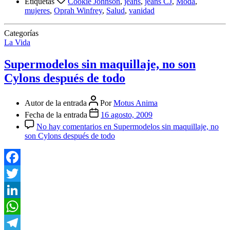
Etiquetas
Cookie Johnson
,
jeans
,
jeans CJ
,
Moda
,
mujeres
,
Oprah Winfrey
,
Salud
,
vanidad
Categorías
La Vida
Supermodelos sin maquillaje, no son
Cylons después de todo
Autor de la entrada
Por
Motus Anima
Fecha de la entrada
16 agosto, 2009
No hay comentarios
en Supermodelos sin maquillaje, no
son Cylons después de todo
Facebook
Twitter
LinkedIn
WhatsApp