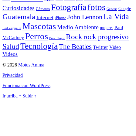
Fotografía
fotos
Curiosidades
Google
Cámaras
Genesis
La Vida
Guatemala
John Lennon
Internet
iPhone
Mascotas
Medio Ambiente
Paul
mujeres
Led Zeppelin
Perros
Rock
rock progresivo
McCartney
Pink Floyd
Tecnología
Salud
The Beatles
Twitter
Video
Videos
© 2026
Motus Anima
Privacidad
Funciona con WordPress
Ir arriba
↑
Subir
↑