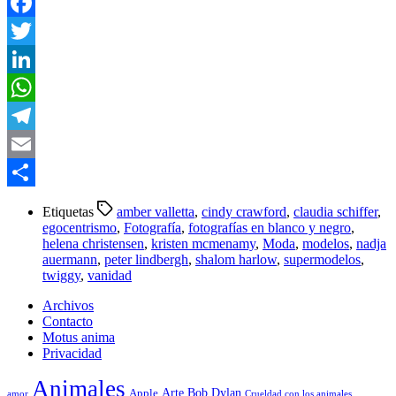
Facebook
Twitter
LinkedIn
WhatsApp
Telegram
Email
Compartir
Etiquetas
amber valletta
,
cindy crawford
,
claudia schiffer
,
egocentrismo
,
Fotografía
,
fotografías en blanco y negro
,
helena christensen
,
kristen mcmenamy
,
Moda
,
modelos
,
nadja
auermann
,
peter lindbergh
,
shalom harlow
,
supermodelos
,
twiggy
,
vanidad
Archivos
Contacto
Motus anima
Privacidad
Animales
Arte
Bob Dylan
Apple
amor
Crueldad con los animales