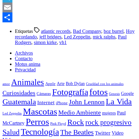
Telegram
Email
Compartir
Etiquetas
atlantic records
,
Bad Company
,
boz burrel
,
Hoy
recordando
,
jeff bridges
,
Led Zeppelin
,
mick ralphs
,
Paul
Rodgers
,
simon kirke
,
vh1
Archivos
Contacto
Motus anima
Privacidad
Animales
Arte
Bob Dylan
Apple
amor
Crueldad con los animales
Fotografía
fotos
Curiosidades
Google
Cámaras
Genesis
La Vida
Guatemala
John Lennon
Internet
iPhone
Mascotas
Medio Ambiente
Paul
mujeres
Led Zeppelin
Perros
Rock
rock progresivo
McCartney
Pink Floyd
Tecnología
Salud
The Beatles
Twitter
Video