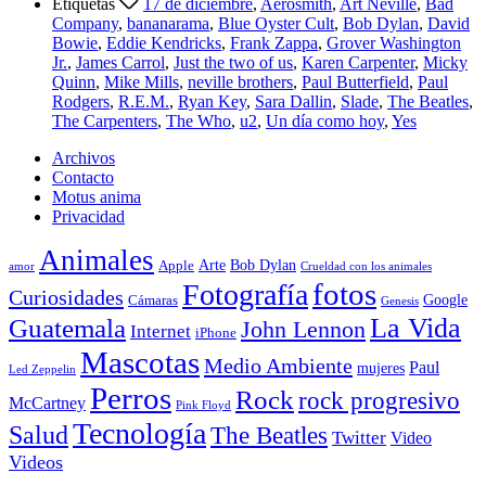
Etiquetas
17 de diciembre
,
Aerosmith
,
Art Neville
,
Bad
Company
,
bananarama
,
Blue Oyster Cult
,
Bob Dylan
,
David
Bowie
,
Eddie Kendricks
,
Frank Zappa
,
Grover Washington
Jr.
,
James Carrol
,
Just the two of us
,
Karen Carpenter
,
Micky
Quinn
,
Mike Mills
,
neville brothers
,
Paul Butterfield
,
Paul
Rodgers
,
R.E.M.
,
Ryan Key
,
Sara Dallin
,
Slade
,
The Beatles
,
The Carpenters
,
The Who
,
u2
,
Un día como hoy
,
Yes
Archivos
Contacto
Motus anima
Privacidad
Animales
Arte
Bob Dylan
Apple
amor
Crueldad con los animales
Fotografía
fotos
Curiosidades
Google
Cámaras
Genesis
La Vida
Guatemala
John Lennon
Internet
iPhone
Mascotas
Medio Ambiente
Paul
mujeres
Led Zeppelin
Perros
Rock
rock progresivo
McCartney
Pink Floyd
Tecnología
Salud
The Beatles
Twitter
Video
Videos