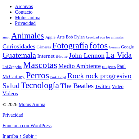
Archivos
Contacto
Motus anima
Privacidad
Animales
Arte
Bob Dylan
Apple
amor
Crueldad con los animales
Fotografía
fotos
Curiosidades
Google
Cámaras
Genesis
La Vida
Guatemala
John Lennon
Internet
iPhone
Mascotas
Medio Ambiente
Paul
mujeres
Led Zeppelin
Perros
Rock
rock progresivo
McCartney
Pink Floyd
Tecnología
Salud
The Beatles
Twitter
Video
Videos
© 2026
Motus Anima
Privacidad
Funciona con WordPress
Ir arriba
↑
Subir
↑