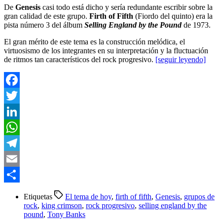
De
Genesis
casi todo está dicho y sería redundante escribir sobre la
gran calidad de este grupo.
Firth of Fifth
(Fiordo del quinto) era la
pista número 3 del álbum
Selling England by the Pound
de 1973.
El gran mérito de este tema es la construcción melódica, el
virtuosismo de los integrantes en su interpretación y la fluctuación
de ritmos tan característicos del rock progresivo.
[seguir leyendo]
Facebook
Twitter
LinkedIn
WhatsApp
Telegram
Email
Compartir
Etiquetas
El tema de hoy
,
firth of fifth
,
Genesis
,
grupos de
rock
,
king crimson
,
rock progresivo
,
selling england by the
pound
,
Tony Banks