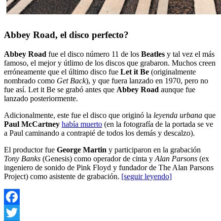
Abbey Road, el disco perfecto?
Abbey Road
fue el disco número 11 de los
Beatles
y tal vez el más
famoso, el mejor y útlimo de los discos que grabaron. Muchos creen
erróneamente que el último disco fue
Let it Be
(originalmente
nombrado como
Get Back
), y que fuera lanzado en 1970, pero no
fue así. Let it Be se grabó antes que
Abbey Road
aunque fue
lanzado posteriormente.
Adicionalmente, este fue el disco que originó la
leyenda urbana
que
Paul McCartney
había muerto
(en la fotografía de la portada se ve
a Paul caminando a contrapié de todos los demás y descalzo).
El productor fue
George Martin
y participaron en la grabación
Tony Banks
(Genesis) como operador de cinta y
Alan Parsons
(ex
ingeniero de sonido de Pink Floyd y fundador de The Alan Parsons
Project) como asistente de grabación.
[seguir leyendo]
Facebook