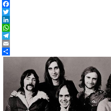
Facebook
Twitter
LinkedIn
WhatsApp
Telegram
Email
Compartir