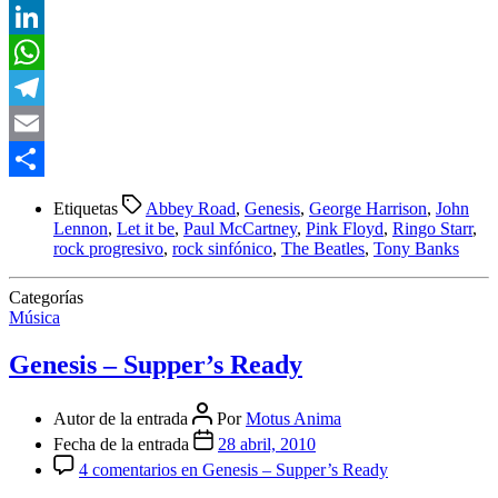
Twitter
LinkedIn
WhatsApp
Telegram
Email
Compartir
Etiquetas
Abbey Road
,
Genesis
,
George Harrison
,
John
Lennon
,
Let it be
,
Paul McCartney
,
Pink Floyd
,
Ringo Starr
,
rock progresivo
,
rock sinfónico
,
The Beatles
,
Tony Banks
Categorías
Música
Genesis – Supper’s Ready
Autor de la entrada
Por
Motus Anima
Fecha de la entrada
28 abril, 2010
4 comentarios
en Genesis – Supper’s Ready