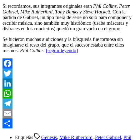
Si recordamos, sus integrantes originales eran
Phil Collins
,
Peter
Gabriel
,
Mike Rutherford
,
Tony Banks
y
Steve Hackett
. Con la
partida de Gabriel, un tipo fuera de serie no solo para componer y
escribir música, sino también muy histriónico (usaba máscaras y
disfraces en los conciertos) quedó un gran vacío en el grupo.
Se hicieron muchas audiciones y la búsqueda fue tortuosa sin
imaginarse el resto del grupo, que el sucesor estaba entre ellos
mismos:
Phil Collins
.
[seguir leyendo]
Facebook
Twitter
LinkedIn
WhatsApp
Telegram
Email
Compartir
Etiquetas
Genesis
,
Mike Rutherford
,
Peter Gabriel
,
Phil