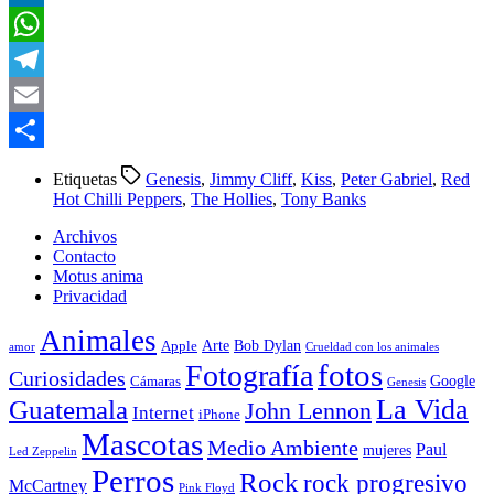
LinkedIn
WhatsApp
Telegram
Email
Compartir
Etiquetas
Genesis
,
Jimmy Cliff
,
Kiss
,
Peter Gabriel
,
Red
Hot Chilli Peppers
,
The Hollies
,
Tony Banks
Archivos
Contacto
Motus anima
Privacidad
Animales
Arte
Bob Dylan
Apple
amor
Crueldad con los animales
Fotografía
fotos
Curiosidades
Google
Cámaras
Genesis
La Vida
Guatemala
John Lennon
Internet
iPhone
Mascotas
Medio Ambiente
Paul
mujeres
Led Zeppelin
Perros
Rock
rock progresivo
McCartney
Pink Floyd