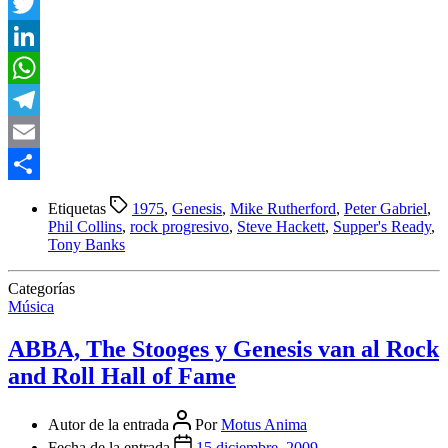
Facebook
Twitter
LinkedIn
WhatsApp
Telegram
Email
Compartir
Etiquetas
1975
,
Genesis
,
Mike Rutherford
,
Peter Gabriel
,
Phil Collins
,
rock progresivo
,
Steve Hackett
,
Supper's Ready
,
Tony Banks
Categorías
Música
ABBA, The Stooges y Genesis van al Rock
and Roll Hall of Fame
Autor de la entrada
Por
Motus Anima
Fecha de la entrada
15 diciembre, 2009