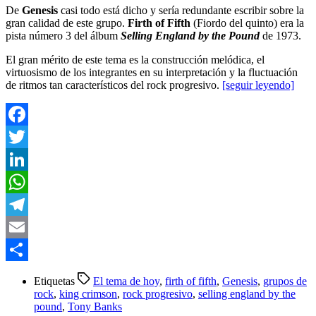
De
Genesis
casi todo está dicho y sería redundante escribir sobre la
gran calidad de este grupo.
Firth of Fifth
(Fiordo del quinto) era la
pista número 3 del álbum
Selling England by the Pound
de 1973.
El gran mérito de este tema es la construcción melódica, el
virtuosismo de los integrantes en su interpretación y la fluctuación
de ritmos tan característicos del rock progresivo.
[seguir leyendo]
Facebook
Twitter
LinkedIn
WhatsApp
Telegram
Email
Compartir
Etiquetas
El tema de hoy
,
firth of fifth
,
Genesis
,
grupos de
rock
,
king crimson
,
rock progresivo
,
selling england by the
pound
,
Tony Banks