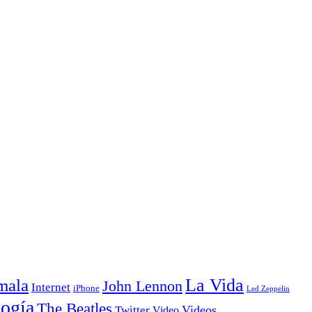
La Vida
mala
John Lennon
Internet
iPhone
Led Zeppelin
ogía
The Beatles
Videos
Twitter
Video