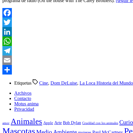
programa de radio (On the house with The Carey Brothers).
[seguir l
Facebook
Twitter
LinkedIn
WhatsApp
Telegram
Email
Compartir
Etiquetas
Cine
,
Dom DeLuise
,
La Loca Historia del Mundo
Archivos
Contacto
Motus anima
Privacidad
Animales
Curio
Arte
Bob Dylan
Apple
amor
Crueldad con los animales
Mascotas
Pe
Medio Ambiente
Paul McCartney
mujeres