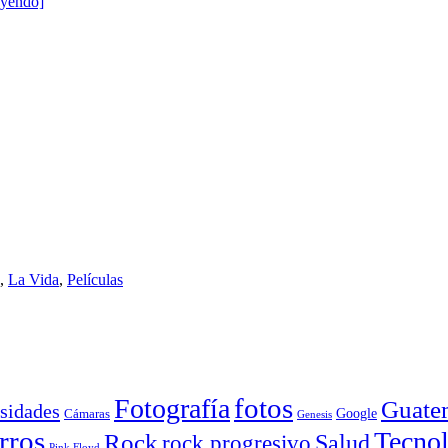
eyendo]
,
La Vida
,
Películas
Fotografía
fotos
Guate
sidades
Google
Cámaras
Genesis
rros
Tecnol
Rock
Salud
rock progresivo
Pink Floyd